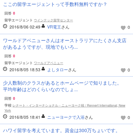
ここの留学エージェントって手数料無料ですか？
回答
0
留学エージェント
ウインテック留学センター
2016/8/06 02:49
VR電王
さん
0
ワールドアベニューさんはオーストラリアにたくさん支店
があるようですが、現地でもいろ...
回答
0
留学エージェント
ワールドアベニュー
2016/8/05 18:53
よしタロー
さん
0
少人数制のクラスがあるとホームページで知りました。
平均年齢はどのくらいなのでしょ...
回答
0
学校
レナート・インターナショナル・ニューヨーク校 / Rennert International, New
York
2016/8/05 18:41
ニューヨークで入浴
さん
0
ハワイ留学を考えています。資金は300万ちょいです。