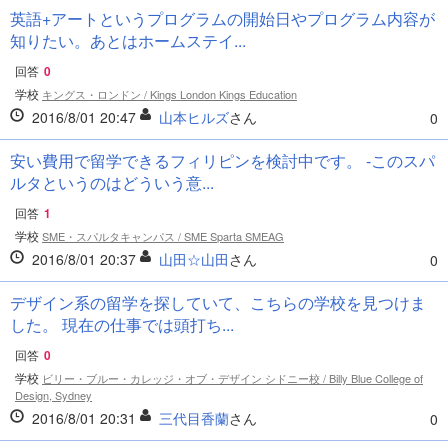
英語+アートというプログラムの開始日やプログラム内容が
知りたい。あとはホームステイ...
回答
0
学校
キングス・ロンドン / Kings London Kings Education
2016/8/01 20:47
山本ヒルズ
さん
0
安い費用で留学できるフィリピンを検討中です。 -このスパ
ルタというのはどういう意...
回答
1
学校
SME・スパルタキャンパス / SME Sparta SMEAG
2016/8/01 20:37
山田☆山田
さん
0
デザイン系の留学を探していて、こちらの学校を見つけま
した。 現在の仕事では頭打ち...
回答
0
学校
ビリー・ブルー・カレッジ・オブ・デザイン シドニー校 / Billy Blue College of
Design, Sydney
2016/8/01 20:31
三代目香蘭
さん
0