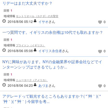
リデーはまだ大丈夫ですか？
回答
1
地域情報
モントリオール（カナダ）の大聖堂
2016/8/06 05:12
イサオ
さん
0
一つ質問です。イギリスの永住権は10代でも取れますか？
回答
1
地域情報
ブライトン（イギリス）
2016/8/06 05:08
イギリス永住者
さん
0
NYに興味があります。NYの金融業界や証券会社などでイ
ンターンシップはできるでしょうか...
回答
1
地域情報
ニューヨーク（アメリカ）
2016/8/06 04:23
あづま
さん
0
アデレードって観光するところもありますか？( *´艸｀)( *
´艸｀)( *´艸｀) 今留学を考...