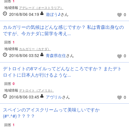
回答
1
地域情報
アデレード（オーストラリア）
2016/8/06 04:19
遊ぼう♪
さん
0
カルガリーの気候はどんな感じですか？ 私は青森出身なの
ですが、今カナダに留学を考え...
回答
1
地域情報
カルガリー（カナダ）
2016/8/06 03:52
青森県在住
さん
0
デトロイトの8マイルってどんなところですか？ またデト
ロイトに日本人が行けるような...
回答
0
地域情報
デトロイト（アメリカ）
2016/8/06 03:45
アヴリル
さん
0
スペインのアイスクリームって美味しいですか
(#^.^#)？？？？
回答
1