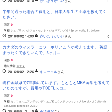
2016/8/02 14:10
赤いほうがいい
さん
0
半年間通った場合の費用と、日本人学生の比率を教えてく
ださい。
回答
0
学校
シュプラッハカフェ・セント・ジュリアンズ校 / Sprachcaffe, St. Julian's
2016/8/02 14:09
赤いほうがいい
さん
0
カナダのウィスラーにワーホリいこうか考えてます。 英語
まったくできないんで、3ヶ月...
回答
0
地域情報
カナダ
2016/8/02 12:26
キロックル
さん
0
現在金融系で7年働いています。もともとMBA留学を考えて
いたのですが、費用やTOEFLスコ...
回答
0
学校
カリフォルニア大学サンディエゴ校エクステンション / University of California
San Diego Extension UCSD
2016/8/01 21:15
小須田だ
さん
0