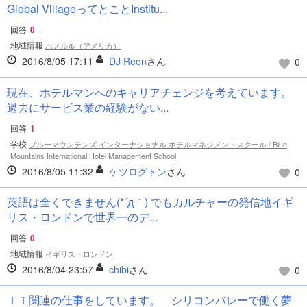
Global VillageってとことInstitu...
回答
0
地域情報
ホノルル（アメリカ）
2016/8/05 17:11
DJ Reon
さん
0
現在、ホテルマンへのキャリアチェンジを考えています。
過去にサービス業の経験がない...
回答
1
学校
ブルーマウンテンズ インターナショナル ホテルマネジメントスクール / Blue
Mountains International Hotel Management School
2016/8/05 11:32
ケツログトン
さん
0
英語は全くできません(*´д｀) でもカルチャーの発信地イギ
リス・ロンドンで世界一のデ...
回答
0
地域情報
イギリス・ロンドン
2016/8/04 23:57
chibi
さん
0
ＩＴ関連の仕事をしています。 シリコンバレーで働く夢