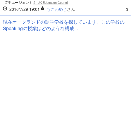
留学エージェント
SI-UK Education Council
2016/7/29 19:01
もこわめじ
さん
0
現在オークランドの語学学校を探しています。この学校の
Speakingの授業はどのような構成...
回答
0
学校
ランゲージ・スタディーズ・インターナショナル オークランド校 / Language
Studies International (LSI), Auckland
2016/7/29 18:37
NZ
さん
0
今NYの語学学校を中心に色々調べているんですが、ここの
学校はどのくらいのレベルの方が...
回答
0
学校
エンバシーイングリッシュ ニューヨーク校 / Embassy English New York
2016/7/29 18:25
NYでも活躍できる
さん
0
都内で高校教師をやっている者です。先日担任をしている
クラスの生徒が海外の大学、それ...
回答
0