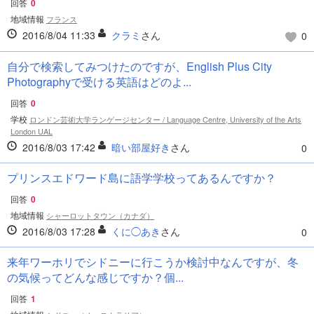
回答
0
地域情報
フランス
2016/8/04 11:33
クラミ
さん
0
自分で検索してみつけたのですが、English Plus City
Photographyで受ける英語はどのよ...
回答
0
学校
ロンドン芸術大学ランゲージセンター / Language Centre, University of the Arts
London UAL
2016/8/03 17:42
暗い部屋好き
さん
0
プリンスエドワード島に語学学校ってあるんですか？
回答
0
地域情報
シャーロットタウン（カナダ）
2016/8/03 17:28
くに◯あき
さん
0
来年ワーホリでシドニーに行こうか検討中なんですが、冬
の気候ってどんな感じですか？個...
回答
1