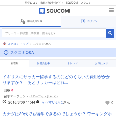
留学口コミ・海外地域情報ガイド - SQUCOMI - スクコミ
無料会員登録
ログイン
スクコミ トップ
スクコミQ&A
スクコミQ&A
新着順
回答受付中
トレンド
お気に入り
イギリスにサッカー留学するのにどのくらいの費用がかか
りますか？ あとサッカーはどれ...
回答
0
留学エージェント
ベアーフットジャパン
2016/8/06 11:44
らうすいいに
さん
0
カナダは30代でも留学できるのでしょうか？ ワーキングホ