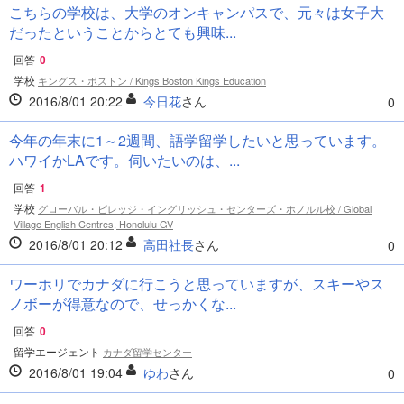
こちらの学校は、大学のオンキャンパスで、元々は女子大
だったということからとても興味...
回答
0
学校
キングス・ボストン / Kings Boston Kings Education
2016/8/01 20:22
今日花
さん
0
今年の年末に1～2週間、語学留学したいと思っています。
ハワイかLAです。伺いたいのは、...
回答
1
学校
グローバル・ビレッジ・イングリッシュ・センターズ・ホノルル校 / Global
Village English Centres, Honolulu GV
2016/8/01 20:12
高田社長
さん
0
ワーホリでカナダに行こうと思っていますが、スキーやス
ノボーが得意なので、せっかくな...
回答
0
留学エージェント
カナダ留学センター
2016/8/01 19:04
ゆわ
さん
0