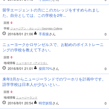
留学エージェントの方にこのカレッジをすすめられまし
た。自分としては、この学校を2年...
回答
0
学校
ジョージアン・カレッジ / Georgian College
2016/8/01 21:06
手長猿
さん
0
ニューヨークかロサンゼルスで、お勧めのボイストレーニ
ングの学校を教えて下さい。
回答
0
地域情報
ニューヨーク（アメリカ）
2016/8/01 21:01
柴田70%
さん
0
来年3月からニュージーランドでのワーホリを計画中です。
語学学校は日本人が少ないとい...
回答
0
地域情報
ニュージーランド
2016/8/01 20:54
時空妖怪
さん
0