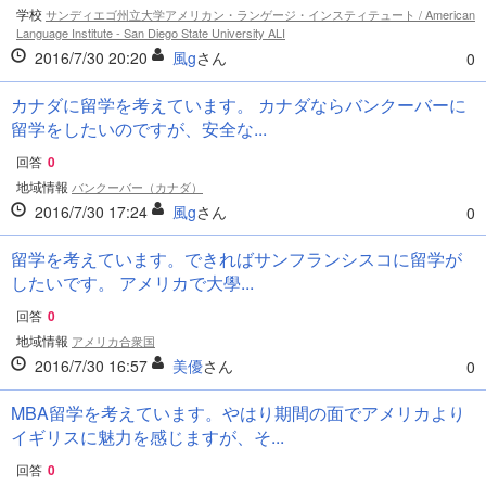
学校
サンディエゴ州立大学アメリカン・ランゲージ・インスティテュート / American
Language Institute - San Diego State University ALI
2016/7/30 20:20
風g
さん
0
カナダに留学を考えています。 カナダならバンクーバーに
留学をしたいのですが、安全な...
回答
0
地域情報
バンクーバー（カナダ）
2016/7/30 17:24
風g
さん
0
留学を考えています。できればサンフランシスコに留学が
したいです。 アメリカで大學...
回答
0
地域情報
アメリカ合衆国
2016/7/30 16:57
美優
さん
0
MBA留学を考えています。やはり期間の面でアメリカより
イギリスに魅力を感じますが、そ...
回答
0