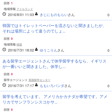
回答
1
地域情報
アイルランド
2016/8/01 11:03
きじにものもらい
さん
0
韓国ではトイレットペーパーを流さないと聞きましたが、
それは場所によって違うのでしょ...
回答
0
地域情報
韓国
2016/7/31 18:02
ゆうこりん
さん
0
ある留学エージェントさんで休学留学するなら、イギリス
が一番いいと聞きました。休学し...
回答
0
留学エージェント
英国留学センター
2016/7/31 17:17
ももいろパンダ
さん
0
留学を考えています。 アメリカかカナダが希望です。アメ
リカでサンフランシスコかサ...
回答
0