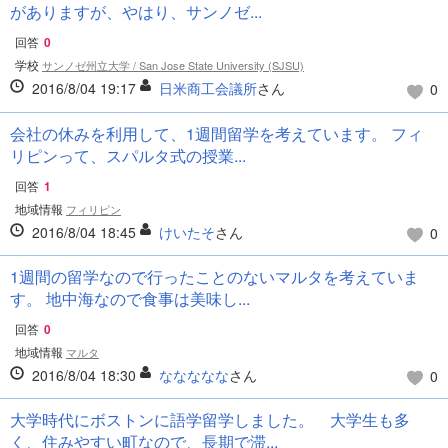
がありますが、やはり、サンノゼ...
回答
0
学校
サンノゼ州立大学 / San Jose State University (SJSU)
2016/8/04 19:17
日米商工会議所
さん
0
会社の休みを利用して、1週間留学を考えています。 フィ
リピンって、スパルタ式の授業...
回答
1
地域情報
フィリピン
2016/8/04 18:45
けいたそ
さん
0
1週間の留学なので行ったことのないマルタを考えていま
す。 地中海なので食事は美味し...
回答
0
地域情報
マルタ
2016/8/04 18:30
ななななな
さん
0
大学時代にボストンに語学留学しました。 大学生も多
く、住みやすい町なので、長期で滞...