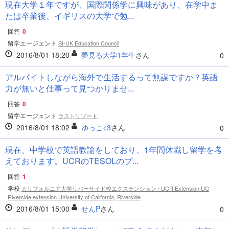
現在大学１年ですが、国際関係学に興味があり、在学中ま
たは卒業後、イギリスの大学で勉...
回答
0
留学エージェント
SI-UK Education Council
2016/8/01 18:20
夢見る大学1年生
さん
0
アルバイトしながら海外で生活するって無謀ですか？英語
力が無いと仕事って見つかりませ...
回答
0
留学エージェント
ラストリゾート
2016/8/01 18:02
ゆっこ<3
さん
0
現在、中学校で英語教諭をしており、1年間休職し留学を考
えております。UCRのTESOLのプ...
回答
1
学校
カリフォルニア大学リバーサイド校エクステンション / UCR Extension UC
Riverside extension University of California, Riverside
2016/8/01 15:00
せんP
さん
0