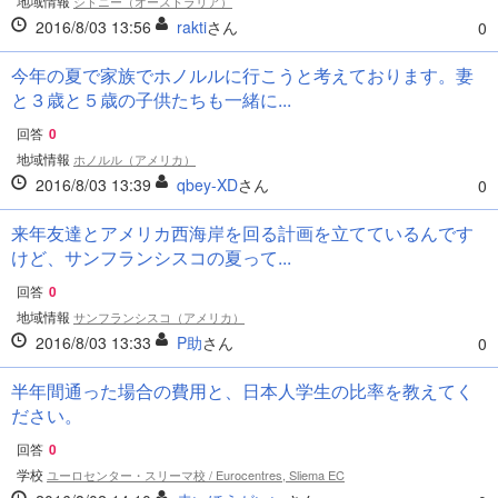
地域情報
シドニー（オーストラリア）
2016/8/03 13:56
rakti
さん
0
今年の夏で家族でホノルルに行こうと考えております。妻
と３歳と５歳の子供たちも一緒に...
回答
0
地域情報
ホノルル（アメリカ）
2016/8/03 13:39
qbey-XD
さん
0
来年友達とアメリカ西海岸を回る計画を立てているんです
けど、サンフランシスコの夏って...
回答
0
地域情報
サンフランシスコ（アメリカ）
2016/8/03 13:33
P助
さん
0
半年間通った場合の費用と、日本人学生の比率を教えてく
ださい。
回答
0
学校
ユーロセンター・スリーマ校 / Eurocentres, Sliema EC