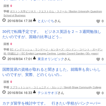
回答
0
学校
ボストン大学ビジネス・クエストロム・スクール / Boston University Questrom
School of Business
2016/8/04 17:38
とえいぐち
さん
0
30代で転職予定です。 ビジネス英語を２～３週間勉強し
たいのですが、国籍の比率はどう...
回答
0
学校
EC イングリッシュ・ランゲージ・センターズ・ロンドン・コベント・ガーデン
校 (30歳以上) / EC English Language Centres, London Covent Garden (30+ years)
2016/8/04 17:01
東京オリンピック
さん
0
国際貿易の資格が取れると聞きました。就職率も良いらし
いのですが、実際、どのくらいの...
回答
0
学校
スプラットショー・コミュニティ・カレッジ / Sprott-Shaw Community College
2016/8/04 16:33
テシエサオゴ
さん
0
カナダ留学を検討中です。 行きたい学校がバンクーバー