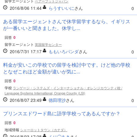
留学エージェント
ベアーフットジャパン
2016/8/06 11:44
らうすいいに
さん
0
ある留学エージェントさんで休学留学するなら、イギリス
が一番いいと聞きました。休学し...
回答
0
留学エージェント
英国留学センター
2016/7/31 17:17
ももいろパンダ
さん
0
料金が安いこの学校での留学を検討中です。けど他の学校
となぜこれほど金額が違いが気に...
回答
0
学校
ランゲージ・システムズ・インターナショナル・オレンジカウンティ校 /
Language Systems International, Orange County (LSI)
2016/8/07 23:49
徳田理沙
さん
0
プリンスエドワード島に語学学校ってあるんですか？
回答
0
地域情報
シャーロットタウン（カナダ）
2016/8/03 17:28
くに◯あき
さん