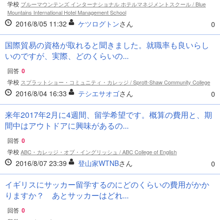
学校
ブルーマウンテンズ インターナショナル ホテルマネジメントスクール / Blue
Mountains International Hotel Management School
2016/8/05 11:32
ケツログトン
さん
0
国際貿易の資格が取れると聞きました。就職率も良いらし
いのですが、実際、どのくらいの...
回答
0
学校
スプラットショー・コミュニティ・カレッジ / Sprott-Shaw Community College
2016/8/04 16:33
テシエサオゴ
さん
0
来年2017年2月に4週間、留学希望です。概算の費用と、期
間中はアウトドアに興味があるの...
回答
0
学校
ABC・カレッジ・オブ・イングリッシュ / ABC College of English
2016/8/07 23:39
登山家WTNB
さん
0
イギリスにサッカー留学するのにどのくらいの費用がかか
りますか？ あとサッカーはどれ...
回答
0