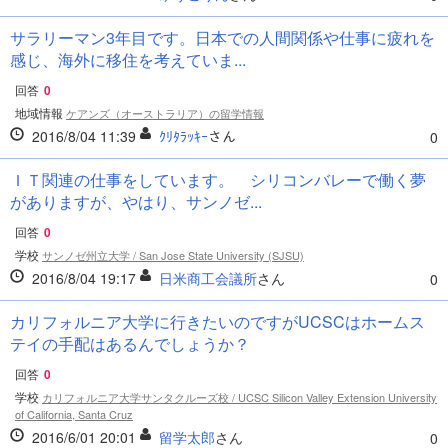
サラリーマン3年目です。日本での人間関係や仕事に疲れを
感じ、海外に移住を考えていま...
回答
0
地域情報
ケアンズ（オーストラリア）の留学情報
2016/8/04 11:39
ｸﾘﾀﾗｯｷｰ
さん
0
ＩＴ関連の仕事をしています。 シリコンバレーで働く夢
がありますが、やはり、サンノゼ...
回答
0
学校
サンノゼ州立大学 / San Jose State University (SJSU)
2016/8/04 19:17
日米商工会議所
さん
0
カリフォルニア大学に行きたいのですがUCSCはホームス
テイの手配はあるんでしょうか？
回答
0
学校
カリフォルニア大学サンタクルーズ校 / UCSC Silicon Valley Extension University
of California, Santa Cruz
2016/6/01 20:01
留学太郎
さん
0