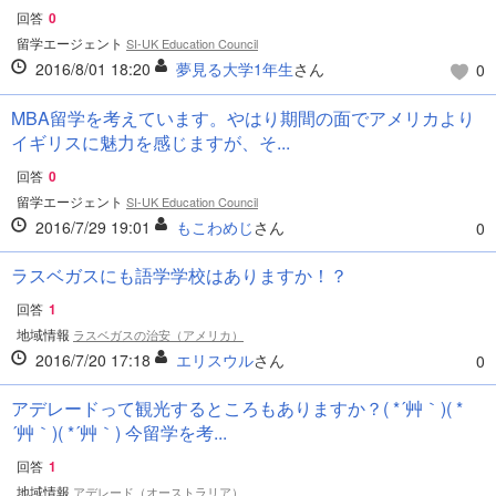
回答
0
留学エージェント
SI-UK Education Council
2016/8/01 18:20
夢見る大学1年生
さん
0
MBA留学を考えています。やはり期間の面でアメリカより
イギリスに魅力を感じますが、そ...
回答
0
留学エージェント
SI-UK Education Council
2016/7/29 19:01
もこわめじ
さん
0
ラスベガスにも語学学校はありますか！？
回答
1
地域情報
ラスベガスの治安（アメリカ）
2016/7/20 17:18
エリスウル
さん
0
アデレードって観光するところもありますか？( *´艸｀)( *
´艸｀)( *´艸｀) 今留学を考...
回答
1
地域情報
アデレード（オーストラリア）