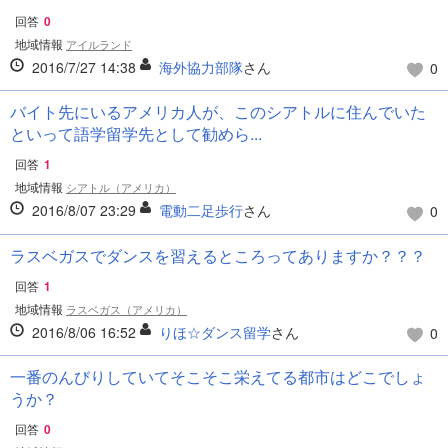
回答
0
地域情報
アイルランド
2016/7/27 14:38
海外協力部隊
さん
0
バイト先にいるアメリカ人が、このシアトルに住んでいた
といって語学留学先として勧めら...
回答
1
地域情報
シアトル（アメリカ）
2016/8/07 23:29
電動二足歩行
さん
0
ラスベガスでダンスを習えるところってありますか？？？
回答
1
地域情報
ラスベガス（アメリカ）
2016/8/06 16:52
りほ☆ダンス留学
さん
0
一番のんびりしていてそこそこ栄えてる都市はどこでしょ
うか？
回答
0