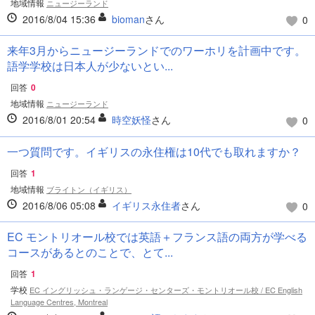
地域情報
ニュージーランド
2016/8/04 15:36
bioman
さん
0
来年3月からニュージーランドでのワーホリを計画中です。
語学学校は日本人が少ないとい...
回答
0
地域情報
ニュージーランド
2016/8/01 20:54
時空妖怪
さん
0
一つ質問です。イギリスの永住権は10代でも取れますか？
回答
1
地域情報
ブライトン（イギリス）
2016/8/06 05:08
イギリス永住者
さん
0
EC モントリオール校では英語＋フランス語の両方が学べる
コースがあるとのことで、とて...
回答
1
学校
EC イングリッシュ・ランゲージ・センターズ・モントリオール校 / EC English
Language Centres, Montreal