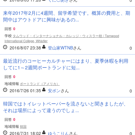
0
来年2017年2月に4週間、留学希望です。概算の費用と、期
間中はアウトドアに興味があるの...
回答
0
学校
タムウッド・インターナショナル・カレッジ・ウィスラー校 / Tamwood
International College, Whistler
2016/8/07 23:38
登山家WTNB
さん
0
最近流行のコーヒーカルチャーにはまり、夏季休暇を利用
してに1～2週間ポートランドに短...
回答
0
地域情報
ポートランド（アメリカ）
2016/7/26 01:35
安ポン
さん
0
韓国ではトイレットペーパーを流さないと聞きましたが、
それは場所によって違うのでしょ...
回答
0
地域情報
韓国
2016/7/31 18:02
ゆうこりん
さん
0