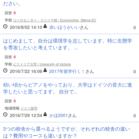
ださい。
回答
0
学校
ユーロセンター・スリーマ校 / Eurocentres, Sliema EC
2016/8/02 14:10
赤いほうがいい
さん
0
はじめまして、自分は環境学を志しています。特に生態学
を専攻したいと考えています。 ...
回答
0
学校
ビクトリア大学 / University of Victoria
2016/7/22 16:06
2017年留学行く！
さん
0
幼い頃からピアノをやっており、大学はドイツの音大に進
学したいと思ってます。 自分で...
回答
0
地域情報
ドイツ留学
2016/7/29 12:54
かほ2001
さん
0
3つの校舎から選べるようですが、それぞれの校舎の違い
は？費用やコースも違いますか？