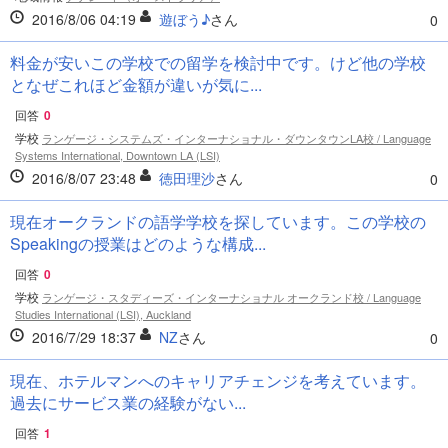
2016/8/06 04:19
遊ぼう♪
さん
0
料金が安いこの学校での留学を検討中です。けど他の学校
となぜこれほど金額が違いが気に...
回答
0
学校
ランゲージ・システムズ・インターナショナル・ダウンタウンLA校 / Language
Systems International, Downtown LA (LSI)
2016/8/07 23:48
徳田理沙
さん
0
現在オークランドの語学学校を探しています。この学校の
Speakingの授業はどのような構成...
回答
0
学校
ランゲージ・スタディーズ・インターナショナル オークランド校 / Language
Studies International (LSI), Auckland
2016/7/29 18:37
NZ
さん
0
現在、ホテルマンへのキャリアチェンジを考えています。
過去にサービス業の経験がない...
回答
1