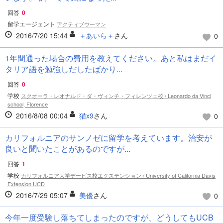
回答
0
留学エージェント
アクティブウーマン
2016/7/20 15:44
＋あいら＋
さん
0
1年間通った場合の費用を教えてください。あと私はまだイ
タリア語を勉強しだしたばかり...
回答
0
学校
スクオーラ・レオナルド・ダ・ヴィンチ・フィレンツェ校 / Leonardo da Vinci
school, Florence
2016/8/08 00:04
猫x9
さん
0
カリフォルニアのサンノゼに留学を考えています。治安が
良いと聞いたことがあるのですが...
回答
1
学校
カリフォルニア大学デービス校エクステンション / University of California Davis
Extension UCD
2016/7/29 05:07
美優
さん
0
今年一度受験し落ちてしまったのですが、どうしてもUCB