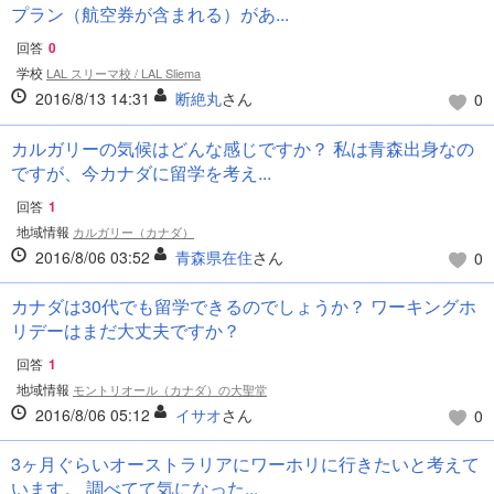
プラン（航空券が含まれる）があ...
回答
0
学校
LAL スリーマ校 / LAL Sliema
2016/8/13 14:31
断絶丸
さん
0
カルガリーの気候はどんな感じですか？ 私は青森出身なの
ですが、今カナダに留学を考え...
回答
1
地域情報
カルガリー（カナダ）
2016/8/06 03:52
青森県在住
さん
0
カナダは30代でも留学できるのでしょうか？ ワーキングホ
リデーはまだ大丈夫ですか？
回答
1
地域情報
モントリオール（カナダ）の大聖堂
2016/8/06 05:12
イサオ
さん
0
3ヶ月ぐらいオーストラリアにワーホリに行きたいと考えて
います。 調べてて気になった...