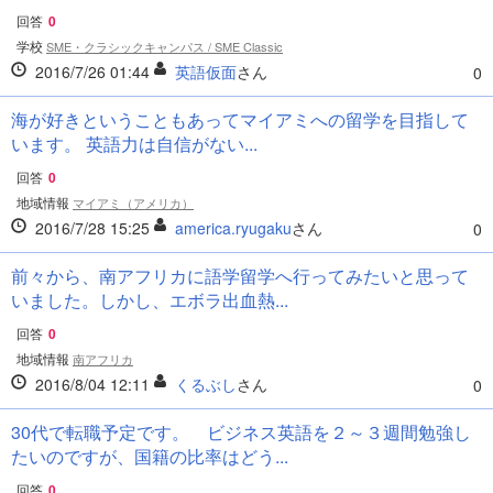
回答
0
学校
SME・クラシックキャンパス / SME Classic
2016/7/26 01:44
英語仮面
さん
0
海が好きということもあってマイアミへの留学を目指して
います。 英語力は自信がない...
回答
0
地域情報
マイアミ（アメリカ）
2016/7/28 15:25
america.ryugaku
さん
0
前々から、南アフリカに語学留学へ行ってみたいと思って
いました。しかし、エボラ出血熱...
回答
0
地域情報
南アフリカ
2016/8/04 12:11
くるぶし
さん
0
30代で転職予定です。 ビジネス英語を２～３週間勉強し
たいのですが、国籍の比率はどう...
回答
0