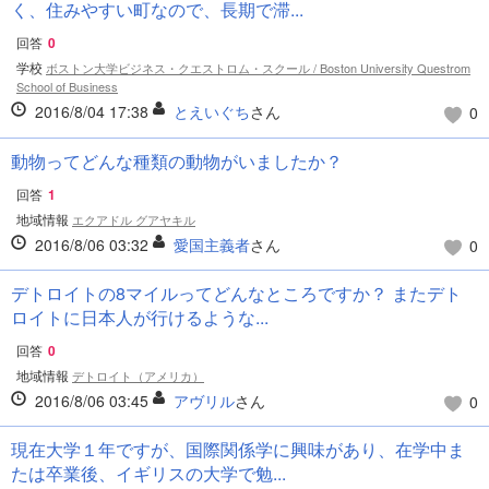
く、住みやすい町なので、長期で滞...
回答
0
学校
ボストン大学ビジネス・クエストロム・スクール / Boston University Questrom
School of Business
2016/8/04 17:38
とえいぐち
さん
0
動物ってどんな種類の動物がいましたか？
回答
1
地域情報
エクアドル グアヤキル
2016/8/06 03:32
愛国主義者
さん
0
デトロイトの8マイルってどんなところですか？ またデト
ロイトに日本人が行けるような...
回答
0
地域情報
デトロイト（アメリカ）
2016/8/06 03:45
アヴリル
さん
0
現在大学１年ですが、国際関係学に興味があり、在学中ま
たは卒業後、イギリスの大学で勉...