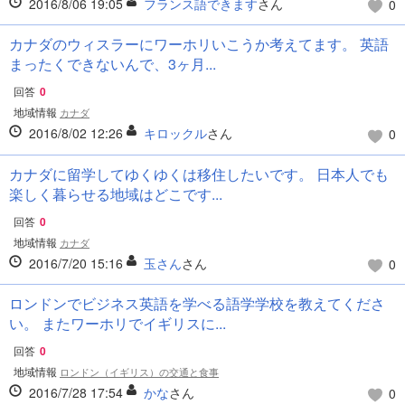
2016/8/06 19:05
フランス語できます
さん
0
カナダのウィスラーにワーホリいこうか考えてます。 英語
まったくできないんで、3ヶ月...
回答
0
地域情報
カナダ
2016/8/02 12:26
キロックル
さん
0
カナダに留学してゆくゆくは移住したいです。 日本人でも
楽しく暮らせる地域はどこです...
回答
0
地域情報
カナダ
2016/7/20 15:16
玉さん
さん
0
ロンドンでビジネス英語を学べる語学学校を教えてくださ
い。 またワーホリでイギリスに...
回答
0
地域情報
ロンドン（イギリス）の交通と食事
2016/7/28 17:54
かな
さん
0