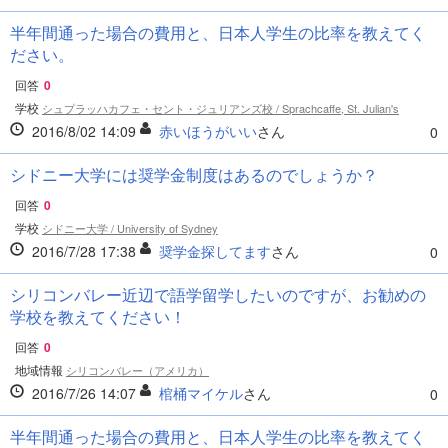
半年間通った場合の費用と、日本人学生の比率を教えてく
ださい。
回答
0
学校
シュプラッハカフェ・セント・ジュリアンズ校 / Sprachcaffe, St. Julian's
2016/8/02 14:09
赤いほうがいい
さん
0
シドニー大学には奨学金制度はあるのでしょうか？
回答
0
学校
シドニー大学 / University of Sydney
2016/7/28 17:38
奨学金探してます
さん
0
シリコンバレー近辺で語学留学したいのですが、お勧めの
学校を教えてください！
回答
0
地域情報
シリコンバレー（アメリカ）
2016/7/26 14:07
棺桶マイケル
さん
0
半年間通った場合の費用と、日本人学生の比率を教えてく