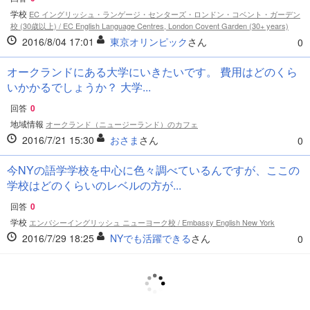
学校
EC イングリッシュ・ランゲージ・センターズ・ロンドン・コベント・ガーデン
校 (30歳以上) / EC English Language Centres, London Covent Garden (30+ years)
2016/8/04 17:01
東京オリンピック
さん
0
オークランドにある大学にいきたいです。 費用はどのくら
いかかるでしょうか？ 大学...
回答
0
地域情報
オークランド（ニュージーランド）のカフェ
2016/7/21 15:30
おさま
さん
0
今NYの語学学校を中心に色々調べているんですが、ここの
学校はどのくらいのレベルの方が...
回答
0
学校
エンバシーイングリッシュ ニューヨーク校 / Embassy English New York
2016/7/29 18:25
NYでも活躍できる
さん
0