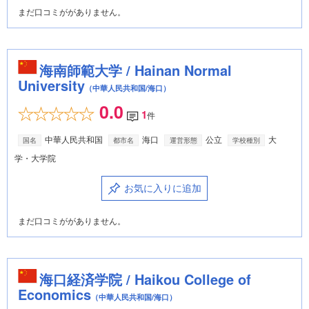
まだ口コミががありません。
海南師範大学 / Hainan Normal
University
（中華人民共和国/海口）
0.0
1
件
中華人民共和国
海口
公立
大
国名
都市名
運営形態
学校種別
学・大学院
お気に入りに追加
まだ口コミががありません。
海口経済学院 / Haikou College of
Economics
（中華人民共和国/海口）