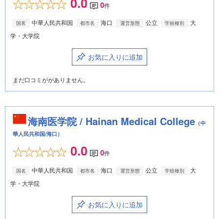
0.0
0
件
中華人民共和国
海口
公立
大
国名
都市名
運営形態
学校種別
学・大学院
お気に入りに追加
まだ口コミががありません。
海南医学院 / Hainan Medical College
（中
華人民共和国/海口）
0.0
0
件
中華人民共和国
海口
公立
大
国名
都市名
運営形態
学校種別
学・大学院
お気に入りに追加