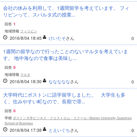
会社の休みを利用して、1週間留学を考えています。 フィ
リピンって、スパルタ式の授業...
回答
1
地域情報
フィリピン
2016/8/04 18:45
けいたそ
さん
0
1週間の留学なので行ったことのないマルタを考えていま
す。 地中海なので食事は美味し...
回答
0
地域情報
マルタ
2016/8/04 18:30
ななななな
さん
0
大学時代にボストンに語学留学しました。 大学生も多
く、住みやすい町なので、長期で滞...
回答
0
学校
ボストン大学ビジネス・クエストロム・スクール / Boston University Questrom
School of Business
2016/8/04 17:38
とえいぐち
さん
0