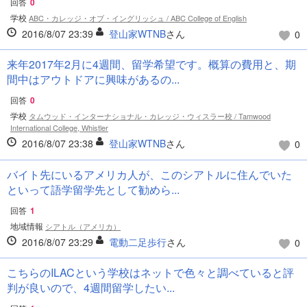
回答
0
学校
ABC・カレッジ・オブ・イングリッシュ / ABC College of English
2016/8/07 23:39
登山家WTNB
さん
0
来年2017年2月に4週間、留学希望です。概算の費用と、期
間中はアウトドアに興味があるの...
回答
0
学校
タムウッド・インターナショナル・カレッジ・ウィスラー校 / Tamwood
International College, Whistler
2016/8/07 23:38
登山家WTNB
さん
0
バイト先にいるアメリカ人が、このシアトルに住んでいた
といって語学留学先として勧めら...
回答
1
地域情報
シアトル（アメリカ）
2016/8/07 23:29
電動二足歩行
さん
0
こちらのILACという学校はネットで色々と調べていると評
判が良いので、4週間留学したい...