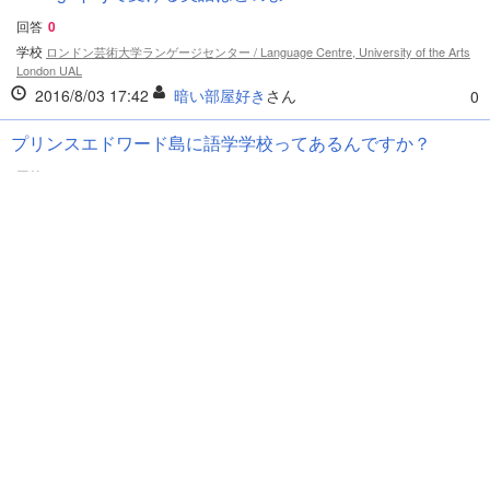
回答
0
学校
ロンドン芸術大学ランゲージセンター / Language Centre, University of the Arts
London UAL
2016/8/03 17:42
暗い部屋好き
さん
0
プリンスエドワード島に語学学校ってあるんですか？
回答
0
地域情報
シャーロットタウン（カナダ）
2016/8/03 17:28
くに◯あき
さん
0
来年ワーホリでシドニーに行こうか検討中なんですが、冬
の気候ってどんな感じですか？個...
回答
1
地域情報
シドニー（オーストラリア）
2016/8/03 13:56
rakti
さん
0
今年の夏で家族でホノルルに行こうと考えております。妻
と３歳と５歳の子供たちも一緒に...
回答
0