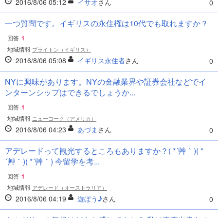
2016/8/06 05:12
イサオ
さん
0
一つ質問です。イギリスの永住権は10代でも取れますか？
回答
1
地域情報
ブライトン（イギリス）
2016/8/06 05:08
イギリス永住者
さん
0
NYに興味があります。NYの金融業界や証券会社などでイ
ンターンシップはできるでしょうか...
回答
1
地域情報
ニューヨーク（アメリカ）
2016/8/06 04:23
あづま
さん
0
アデレードって観光するところもありますか？( *´艸｀)( *
´艸｀)( *´艸｀) 今留学を考...
回答
1
地域情報
アデレード（オーストラリア）
2016/8/06 04:19
遊ぼう♪
さん
0