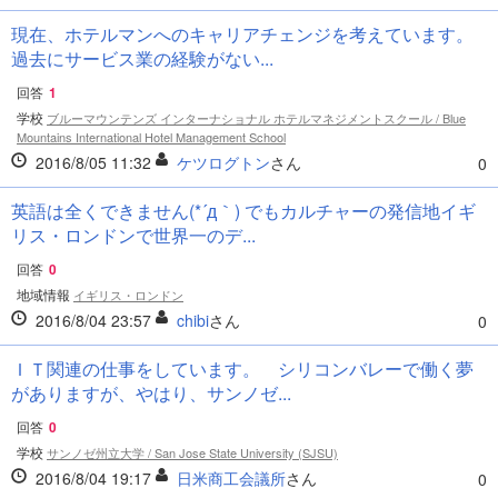
現在、ホテルマンへのキャリアチェンジを考えています。
過去にサービス業の経験がない...
回答
1
学校
ブルーマウンテンズ インターナショナル ホテルマネジメントスクール / Blue
Mountains International Hotel Management School
2016/8/05 11:32
ケツログトン
さん
0
英語は全くできません(*´д｀) でもカルチャーの発信地イギ
リス・ロンドンで世界一のデ...
回答
0
地域情報
イギリス・ロンドン
2016/8/04 23:57
chibi
さん
0
ＩＴ関連の仕事をしています。 シリコンバレーで働く夢
がありますが、やはり、サンノゼ...
回答
0
学校
サンノゼ州立大学 / San Jose State University (SJSU)
2016/8/04 19:17
日米商工会議所
さん
0