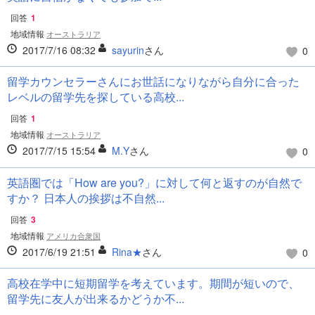
回答
1
地域情報
オーストラリア
2017/7/16 08:32
sayurin
さん
0
留学カウンセラーさんにお世話になりながら自分に合った
レベルの留学先を探している高校...
回答
1
地域情報
オーストラリア
2017/7/15 15:54
M.Y
さん
0
英語圏では「How are you?」に対して何と返すのが自然で
すか？ 日本人の挨拶は不自然...
回答
3
地域情報
アメリカ合衆国
2017/6/19 21:51
Rina★
さん
0
高校在学中に短期留学を考えています。期間が短いので、
留学先に友人が出来るかどうか不...