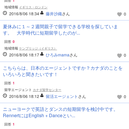
回答
1
地域情報
イギリス・ロンドン
2016/8/06 18:34
藤井沙織
さん
0
夏休みに１～２週間親子で留学できる学校を探していま
す。 大学時代に短期留学したのが...
回答
0
地域情報
ケンブリッジ（イギリス）
2016/8/06 18:17
ひろみmama
さん
0
こちららは、日本のエージェントですか？カナダのことを
いろいろと聞きたいです！
回答
1
留学エージェント
カナダ留学センター
2016/8/06 18:12
留活エージェント
さん
0
ニューヨークで英語とダンスの短期留学を検討中です。
RennertにはEnglish + Danceとい...
回答
1