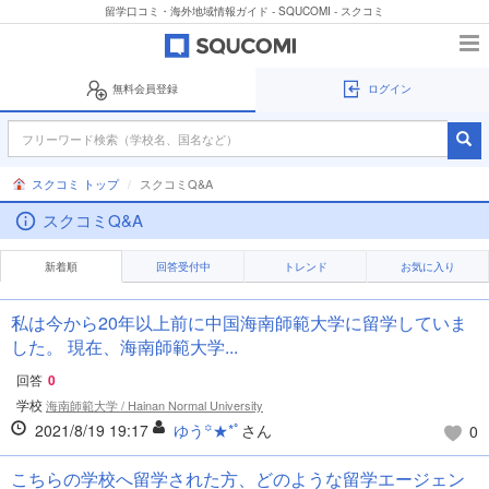
留学口コミ・海外地域情報ガイド - SQUCOMI - スクコミ
無料会員登録
ログイン
スクコミ トップ
スクコミQ&A
スクコミQ&A
新着順
回答受付中
トレンド
お気に入り
私は今から20年以上前に中国海南師範大学に留学していま
した。 現在、海南師範大学...
回答
0
学校
海南師範大学 / Hainan Normal University
2021/8/19 19:17
ゆう꙳★*ﾟ
さん
0
こちらの学校へ留学された方、どのような留学エージェン