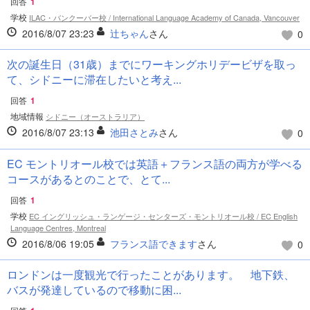
回答
1
学校
ILAC・バンクーバー校 / International Language Academy of Canada, Vancouver
2016/8/07 23:23
辻ちゃん
さん
0
次の誕生日（31歳）までにワーキングホリデービザを取っ
て、シドニーに滞在したいと考え...
回答
1
地域情報
シドニー（オーストラリア）
2016/8/07 23:13
池田さとみ
さん
0
EC モントリオール校では英語＋フランス語の両方が学べる
コースがあるとのことで、とて...
回答
1
学校
EC イングリッシュ・ランゲージ・センターズ・モントリオール校 / EC English
Language Centres, Montreal
2016/8/06 19:05
フランス語できます
さん
0
ロンドンは一度観光で行ったことがあります。 地下鉄、
バスが発達しているので移動に困...