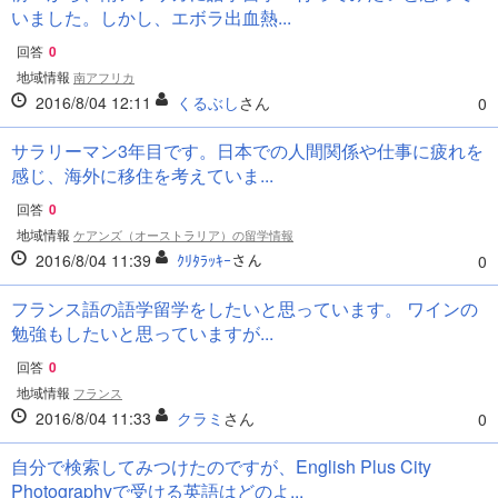
いました。しかし、エボラ出血熱...
回答
0
地域情報
南アフリカ
2016/8/04 12:11
くるぶし
さん
0
サラリーマン3年目です。日本での人間関係や仕事に疲れを
感じ、海外に移住を考えていま...
回答
0
地域情報
ケアンズ（オーストラリア）の留学情報
2016/8/04 11:39
ｸﾘﾀﾗｯｷｰ
さん
0
フランス語の語学留学をしたいと思っています。 ワインの
勉強もしたいと思っていますが...
回答
0
地域情報
フランス
2016/8/04 11:33
クラミ
さん
0
自分で検索してみつけたのですが、English Plus City
Photographyで受ける英語はどのよ...