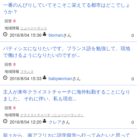
一番のんびりしていてそこそこ栄えてる都市はどこでしょ
うか？
回答
0
地域情報
ニュージーランド
2016/8/04 15:36
bioman
さん
0
パティシエになりたいです。フランス語を勉強して、現地
で働けるようになりたいのですが...
回答
0
地域情報
フランス
2016/8/04 15:33
babywoman
さん
0
主人が来年クライストチャーチに海外転勤することになり
ました。 それに伴い、私も現在...
回答
0
地域情報
クライストチャーチ（ニュージーランド）
2016/8/04 12:20
クレア
さん
0
前々から、南アフリカに語学留学へ行ってみたいと思って