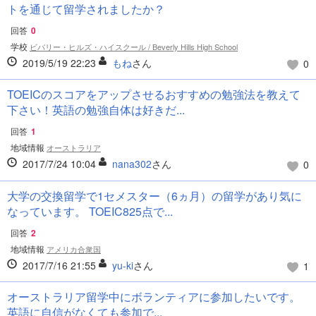
トを通じて留学されましたか？
回答
0
学校
ビバリー・ヒルズ・ハイスクール / Beverly Hills High School
2019/5/19 22:23
もね
さん
0
TOEICのスコアをアップさせるおすすめの勉強法を教えて
下さい！英語の勉強自体は好きだ...
回答
1
地域情報
オーストラリア
2017/7/24 10:04
nana302
さん
0
大学の交換留学で1セメスター（6ヵ月）の留学があり気に
なっています。 TOEIC825点で...
回答
2
地域情報
アメリカ合衆国
2017/7/16 21:55
yu-ki
さん
1
オーストラリア留学中にボランティアに参加したいです。
英語に自信がなくても参加で...