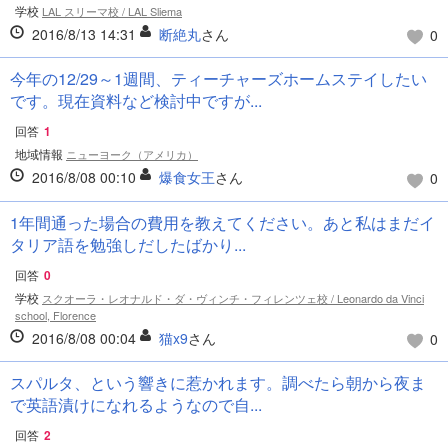
学校
LAL スリーマ校 / LAL Sliema
2016/8/13 14:31
断絶丸
さん
0
今年の12/29～1週間、ティーチャーズホームステイしたい
です。現在資料など検討中ですが...
回答
1
地域情報
ニューヨーク（アメリカ）
2016/8/08 00:10
爆食女王
さん
0
1年間通った場合の費用を教えてください。あと私はまだイ
タリア語を勉強しだしたばかり...
回答
0
学校
スクオーラ・レオナルド・ダ・ヴィンチ・フィレンツェ校 / Leonardo da Vinci
school, Florence
2016/8/08 00:04
猫x9
さん
0
スパルタ、という響きに惹かれます。調べたら朝から夜ま
で英語漬けになれるようなので自...
回答
2