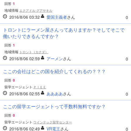
回答
1
地域情報
エクアドル グアヤキル
2016/8/06 03:32
愛国主義者
さん
0
トロントにラーメン屋さんってありますか？そしてそこで
働いたりできるんですか？
回答
1
地域情報
トロント（カナダ）
2016/8/06 02:59
アーメン
さん
0
ここの会社はどこの国を紹介してくれるの？？？
回答
0
留学エージェント
ＰＩＥＥ
2016/8/06 02:55
ああああ
さん
0
ここの留学エージェントって手数料無料ですか？
回答
0
留学エージェント
ウインテック留学センター
2016/8/06 02:49
VR電王
さん
0