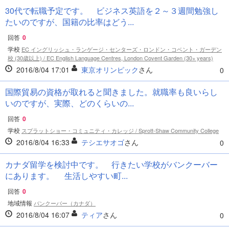
30代で転職予定です。 ビジネス英語を２～３週間勉強し
たいのですが、国籍の比率はどう...
回答
0
学校
EC イングリッシュ・ランゲージ・センターズ・ロンドン・コベント・ガーデン
校 (30歳以上) / EC English Language Centres, London Covent Garden (30+ years)
2016/8/04 17:01
東京オリンピック
さん
0
国際貿易の資格が取れると聞きました。就職率も良いらし
いのですが、実際、どのくらいの...
回答
0
学校
スプラットショー・コミュニティ・カレッジ / Sprott-Shaw Community College
2016/8/04 16:33
テシエサオゴ
さん
0
カナダ留学を検討中です。 行きたい学校がバンクーバー
にあります。 生活しやすい町...
回答
0
地域情報
バンクーバー（カナダ）
2016/8/04 16:07
ティア
さん
0