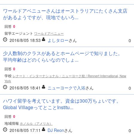
ワールドアベニューさんはオーストラリアにたくさん支店
があるようですが、現地でもいろ...
回答
0
留学エージェント
ワールドアベニュー
2016/8/05 18:53
よしタロー
さん
0
少人数制のクラスがあるとホームページで知りました。
平均年齢はどのくらいなのでしょ...
回答
0
学校
レナート・インターナショナル・ニューヨーク校 / Rennert International, New
York
2016/8/05 18:41
ニューヨークで入浴
さん
0
ハワイ留学を考えています。資金は300万ちょいです。
Global VillageってとことInstitu...
回答
0
地域情報
ホノルル（アメリカ）
2016/8/05 17:11
DJ Reon
さん
0