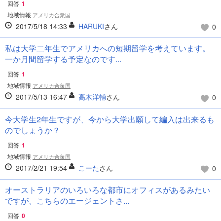
回答
1
地域情報
アメリカ合衆国
2017/5/18 14:33
HARUKI
さん
0
私は大学二年生でアメリカへの短期留学を考えています。
一か月間留学する予定なのです...
回答
1
地域情報
アメリカ合衆国
2017/5/13 16:47
高木洋輔
さん
0
今大学生2年生ですが、今から大学出願して編入は出来るも
のでしょうか？
回答
1
地域情報
アメリカ合衆国
2017/2/21 19:54
こーた
さん
0
オーストラリアのいろいろな都市にオフィスがあるみたい
ですが、こちらのエージェントさ...
回答
0