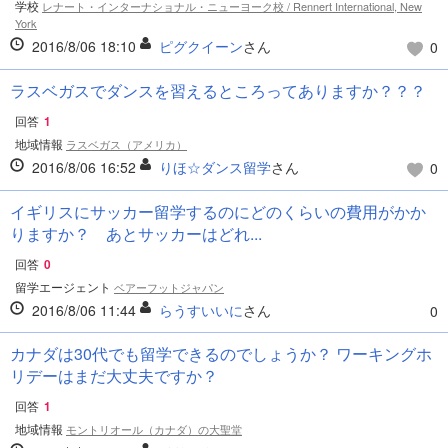
学校
レナート・インターナショナル・ニューヨーク校 / Rennert International, New
York
2016/8/06 18:10
ピグクイーン
さん
0
ラスベガスでダンスを習えるところってありますか？？？
回答
1
地域情報
ラスベガス（アメリカ）
2016/8/06 16:52
りほ☆ダンス留学
さん
0
イギリスにサッカー留学するのにどのくらいの費用がかか
りますか？ あとサッカーはどれ...
回答
0
留学エージェント
ベアーフットジャパン
2016/8/06 11:44
らうすいいに
さん
0
カナダは30代でも留学できるのでしょうか？ ワーキングホ
リデーはまだ大丈夫ですか？
回答
1
地域情報
モントリオール（カナダ）の大聖堂