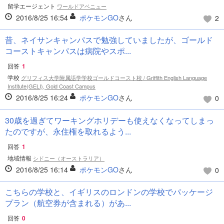
留学エージェント
ワールドアベニュー
2016/8/25 16:54
ポケモンGO
さん
2
昔、ネイサンキャンパスで勉強していましたが、ゴールド
コーストキャンパスは病院やスポ...
回答
1
学校
グリフィス大学附属語学学校ゴールドコースト校 / Griffith English Language
Institute(GELI), Gold Coast Campus
2016/8/25 16:24
ポケモンGO
さん
0
30歳を過ぎてワーキングホリデーも使えなくなってしまっ
たのですが、永住権を取れるよう...
回答
1
地域情報
シドニー（オーストラリア）
2016/8/25 16:14
ポケモンGO
さん
0
こちらの学校と、イギリスのロンドンの学校でパッケージ
プラン（航空券が含まれる）があ...
回答
0