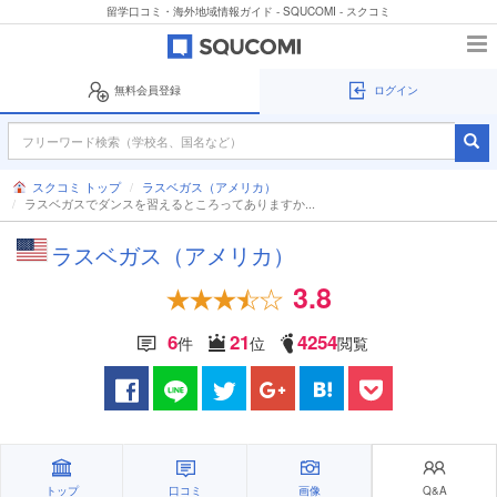
留学口コミ・海外地域情報ガイド - SQUCOMI - スクコミ
無料会員登録
ログイン
スクコミ トップ
ラスベガス（アメリカ）
ラスベガスでダンスを習えるところってありますか...
ラスベガス（アメリカ）
3.8
6
21
4254
件
位
閲覧
トップ
口コミ
画像
Q&A