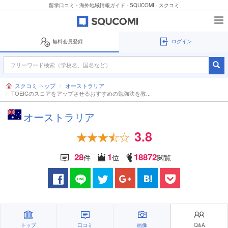
留学口コミ・海外地域情報ガイド - SQUCOMI - スクコミ
無料会員登録
ログイン
スクコミ トップ
オーストラリア
TOEICのスコアをアップさせるおすすめの勉強法を教...
オーストラリア
3.8
28
1
18872
件
位
閲覧
トップ
口コミ
画像
Q&A