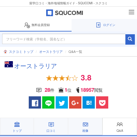
留学口コミ・海外地域情報ガイド - SQUCOMI - スクコミ
無料会員登録
ログイン
スクコミ トップ
オーストラリア
Q&A一覧
オーストラリア
3.8
28
1
18957
件
位
閲覧
トップ
口コミ
画像
Q&A