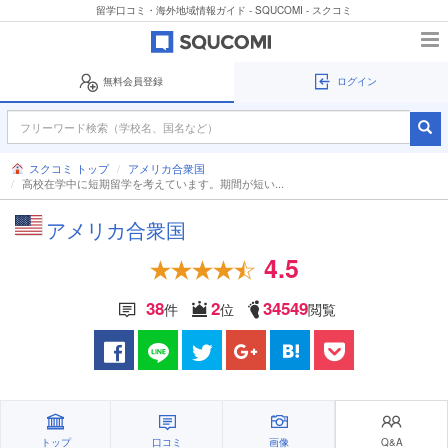
留学口コミ・海外地域情報ガイド - SQUCOMI - スクコミ
無料会員登録
ログイン
スクコミ トップ
アメリカ合衆国
高校在学中に短期留学を考えています。期間が短い...
アメリカ合衆国
4.5
38
2
34549
件
位
閲覧
トップ
口コミ
画像
Q&A