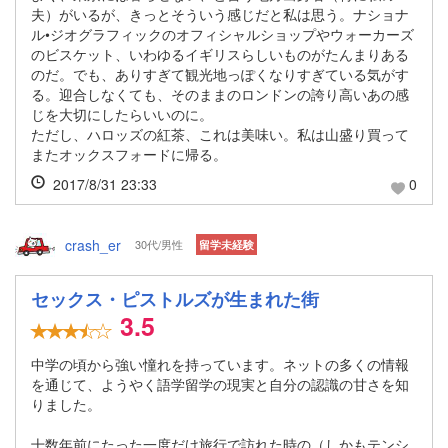
夫）がいるが、きっとそういう感じだと私は思う。ナショナ
ル•ジオグラフィックのオフィシャルショップやウォーカーズ
のビスケット、いわゆるイギリスらしいものがたんまりある
のだ。でも、ありすぎて観光地っぽくなりすぎている気がす
る。迎合しなくても、そのままのロンドンの誇り高いあの感
じを大切にしたらいいのに。
ただし、ハロッズの紅茶、これは美味い。私は山盛り買って
またオックスフォードに帰る。
2017/8/31 23:33
0
crash_er
30代/男性
留学未経験
セックス・ピストルズが生まれた街
3.5
中学の頃から強い憧れを持っています。ネットの多くの情報
を通じて、ようやく語学留学の現実と自分の認識の甘さを知
りました。
十数年前にたった一度だけ旅行で訪れた時の（しかもテンシ