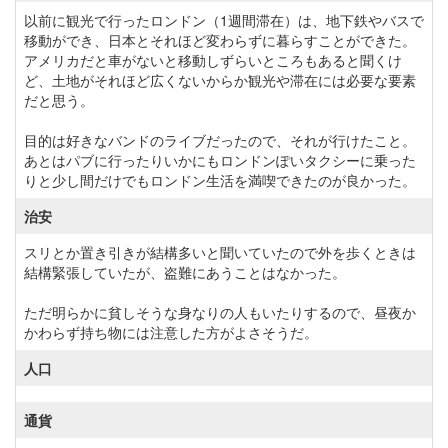
以前に観光で行ったロンドン（1週間滞在）は、地下鉄やバスで
移動ができ、日本とそれほど変わらずに暮らすことができた。
アメリカだと車がないと移動しずらいところもあると聞くけ
ど、土地がそれほど広くないからか観光や滞在には必要な要素
だと思う。
目的は好きなバンドのライブだったので、それが行けたこと。
あとはパブに行ったりいかにもロンドンぽいタクシーに乗った
りと少し間だけでもロンドン生活を満喫できたのが良かった。
治安
スリとか置き引きが結構多いと聞いていたので外を歩くときは
結構緊張していたが、盗難にあうことはなかった。
ただ明らかに貧しそうな身なりの人もいたりするので、昼夜か
かわらず持ち物には注意した方がよさそうだ。
人口
通貨