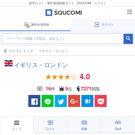
留学口コミ・海外地域情報ガイド - SQUCOMI - スクコミ
無料会員登録
ログイン
スクコミ トップ
イギリス・ロンドン
イギリス・ロンドン
4.0
16
5
7271
件
位
閲覧
トップ
口コミ
画像
Q&A