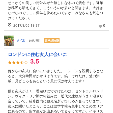
せっかくの美しい街並みが台無しになるので残念です。近年
は移民も増えてきて、こういうのが多いと聞きます。大好き
な街なのでここに留学を決めたのですが…みなさんも気をつ
けてください。
2017/9/05 19:37
0
MICK
30代/男性
留学経験済
ロンドンに住む友人に会いに
3.5
昔からの友人に会いにいきました。ロンドンを説明するとな
ると、大分時間がかかりそうです。笑 それだけ、魅力満
載、見どころもあるという風に僕は考えてます！
僕と友人がよく一番遊びにでかけたのは、セントラルロンド
ン。ヴィクトリア調の街並みに、近代の建物がうまく混ざり
合っていて、徒歩圏内に観光名所がひしめき合っています。
友人に聞いたところ、ここは語学学校も集中してこのエリア
にあるので、留学生が沢山あるいてるそうですが、イギリス