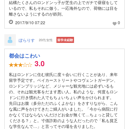
結構たくさんのロンドンっ子が芝生の上でガチで昼寝をして
いるので、私もそれに倣う。一応海外なので、荷物には目を
離さないようにするのが鉄則。
2017/9/10 07:22
0
ぽらりす
20代/女性
留学未経験
都会はこわい
3.0
私はロンドンに住む彼氏に度々会いに行くことがあり、来年
留学予定です。ベイカーストリートやコヴェントガーデン、
ロンドンブリッジなど、メジャーな観光地には必ずいるも
の、それは観光客をだます悪い人。私のような、何度もロン
ドンに行き慣れた人でもちょいちょい声をかけられます。
先日はお腹（多分ただのふくよかな）をさすりながら、こん
な風に声をかけてきたご婦人がいました。「今から病院に行
かなくてはならないんだけどお金が無くて…ちょっと貸して
くださる？」と。寸借詐欺のような人だったので「私も貧乏
な学生なんで…」と言ってその場を去りました。