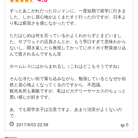
ずっとあこがれだったロンドンに、一度短期で留学に行きま
した。しかし居心地がよくまたすぐ行ったのですが、日本よ
り私は窮屈さを感じなかったです。
ただはじめは何を言っているかよくわからずとまどいまし
た。サブウェイの店員さんとか、もう早口すぎて意味わから
ないし、聞き返したら無視してかってにポイポイ野菜放り込
んで渡されるんですもん笑
ホームレスにはからまれるし（これはどこもそうですね）
そんな冷たい街で落ち込みながら、勉強しているとなぜか自
然と居心地よくなってくるのですから、不思議。
観光名所も素敵ですが、私はピカデリーサーカスのちょっと
悪い感じが好きです。
あ、でも留学女子は注意ですよ、あまり治安がよくないの
で。
2017/9/03 22:58
0