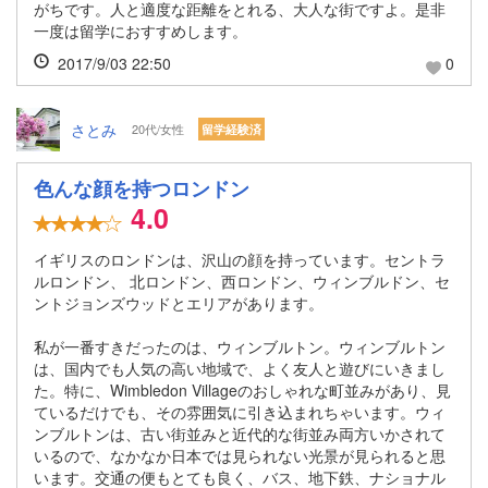
がちです。人と適度な距離をとれる、大人な街ですよ。是非
一度は留学におすすめします。
2017/9/03 22:50
0
さとみ
20代/女性
留学経験済
色んな顔を持つロンドン
4.0
イギリスのロンドンは、沢山の顔を持っています。セントラ
ルロンドン、 北ロンドン、西ロンドン、ウィンブルドン、セ
ントジョンズウッドとエリアがあります。
私が一番すきだったのは、ウィンブルトン。ウィンブルトン
は、国内でも人気の高い地域で、よく友人と遊びにいきまし
た。特に、Wimbledon Villageのおしゃれな町並みがあり、見
ているだけでも、その雰囲気に引き込まれちゃいます。ウィ
ンブルトンは、古い街並みと近代的な街並み両方いかされて
いるので、なかなか日本では見られない光景が見られると思
います。交通の便もとても良く、バス、地下鉄、ナショナル