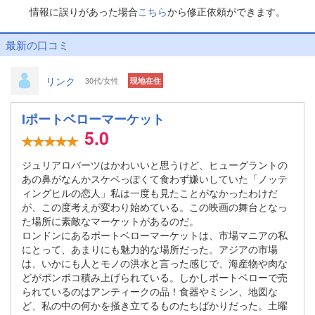
情報に誤りがあった場合
こちら
から修正依頼ができます。
最新の口コミ
リンク
30代/女性
現地在住
Iポートベローマーケット
5.0
ジュリアロバーツはかわいいと思うけど、ヒューグラントの
あの鼻がなんかスケベっぽくて食わず嫌いしていた「ノッテ
ィングヒルの恋人」私は一度も見たことがなかったわけだ
が、この度考えが変わり始めている。この映画の舞台となっ
た場所に素敵なマーケットがあるのだ。
ロンドンにあるポートベローマーケットは、市場マニアの私
にとって、あまりにも魅力的な場所だった。アジアの市場
は、いかにも人とモノの洪水と言った感じで、海産物や肉な
どがボンボコ積み上げられている。しかしポートベローで売
られているのはアンティークの品！食器やミシン、地図な
ど、私の中の何かを掻き立てるものたちばかりだった。土曜