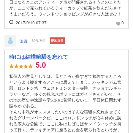
日になるとこのアンティーク市が開催されるそうとのことだ
が、ここで売られているティーカップで紅茶を飲んだらさぞ
うまいだろう。ウィンドウショッピングが好きな人はぜひ！
2017/9/10 07:37
0
伽羅
30代/男性
現地在住
時には結構喧騒を忘れて
5.0
私個人の意見としては、見どころが多すぎて勉強するところ
というより観光するところに思えてしまう。バッキンガム宮
殿、ロンドン塔、ウェストミンスター寺院、ナショナルギャ
ラリーなど、多くの観光スポットにはガイドさんがいて、そ
の地の歴史や逸話を学ぶのに苦労しないし、平日休日問わず
賑やかである。
そんな中私がオススメしたいのはそんな喧騒を忘れさせてく
れるグリーンパークだ。ここはロンドンっ子が心を休めに訪
れる広大な公園で、ここに私はしばしばサンドウィッチを持
って行く。デッキチェアに座るとお金を取られるというが、