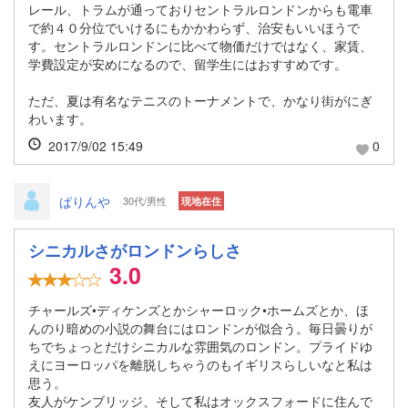
レール、トラムが通っておりセントラルロンドンからも電車
で約４０分位でいけるにもかかわらず、治安もいいほうで
す。セントラルロンドンに比べて物価だけではなく、家賃、
学費設定が安めになるので、留学生にはおすすめです。
ただ、夏は有名なテニスのトーナメントで、かなり街がにぎ
わいます。
2017/9/02 15:49
0
ぱりんや
30代/男性
現地在住
シニカルさがロンドンらしさ
3.0
チャールズ•ディケンズとかシャーロック•ホームズとか、ほ
んのり暗めの小説の舞台にはロンドンが似合う。毎日曇りが
ちでちょっとだけシニカルな雰囲気のロンドン。プライドゆ
えにヨーロッパを離脱しちゃうのもイギリスらしいなと私は
思う。
友人がケンブリッジ、そして私はオックスフォードに住んで