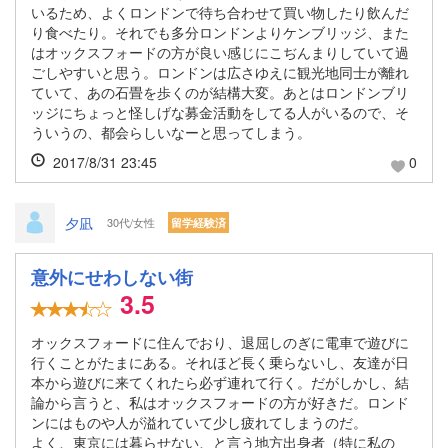
いるため、よくロンドンで待ち合わせて買い物したり飲んだ
り食べたり。それでも多分ロンドンよりケンブリッジ、また
はオックスフォードの方が良い感じにこぢんまりしていて過
ごしやすいと思う。ロンドンは広さゆえに観光地同士が離れ
ていて、あの石畳を歩くのが結構大変。あとはロンドンブリ
ッジにちょっと怪しげな募金活動をしてる人がいるので、そ
ういうの、都会らしいなーと思ってしまう。
2017/8/31 23:45
0
夕凪
30代/女性
留学経験済
意外にせわしない街
3.5
オックスフォードに住んでおり、退屈しのぎに電車で遊びに
行くことがたまにある。それほど長く乗らないし、友達が日
本から遊びに来てくれたら必ず連れて行く。だがしかし、結
論から言うと、私はオックスフォードの方が好きだ。ロンド
ンにはものや人が溢れていて少し疲れてしまうのだ。
よく、東京には暮らせない、と言う地方出身者（特に私の