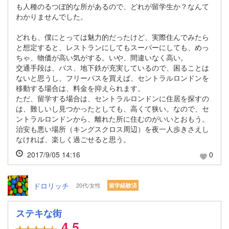
も人種のるつぼ的な所があるので、どれが留学生か？なんて
わかりませんでした。
どれも、僕にとっては魅力的だったけど、実際住んでみたら
と想定すると、レストランにしてもスーパーにしても、めっ
ちゃ、物価が高い気がする。いや、間違いなく高い。
交通手段は、バス、地下鉄が充実しているので、困ることは
ないと思うし、フリーパスを買えば、セントラルロンドンを
移動する場合は、料金を抑えられます。
ただ、留学する場合は、セントラルロンドンに住居を探すの
は、難しいし見つかったとしても、高くて狭い。なので、セ
ントラルロンドンから、離れた所に住むのがいいとおもう。
治安も悪い場所（キングスクロス周辺）を夜一人歩きさえし
なければ、楽しく過ごせると思う。
2017/9/05 14:16
0
ドロリッチ
20代/女性
留学経験済
ステキな街
4.5