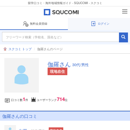
留学口コミ・海外地域情報ガイド - SQUCOMI - スクコミ
無料会員登録
ログイン
スクコミ トップ
伽羅さんのページ
伽羅さん
30代/男性
現地在住
1
714
口コミ数
件
ユーザーランク
位
伽羅さんの口コミ