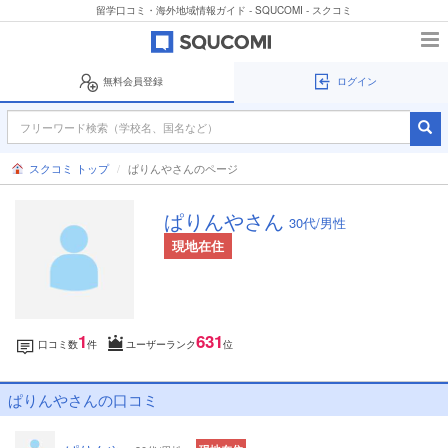
留学口コミ・海外地域情報ガイド - SQUCOMI - スクコミ
無料会員登録
ログイン
スクコミ トップ
ぱりんやさんのページ
ぱりんやさん
30代/男性
現地在住
1
631
口コミ数
件
ユーザーランク
位
ぱりんやさんの口コミ