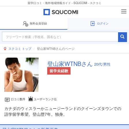
留学口コミ・海外地域情報ガイド - SQUCOMI - スクコミ
無料会員登録
ログイン
スクコミ トップ
登山家WTNBさんのページ
登山家WTNBさん
20代/男性
留学未経験
口コミ数
件
ユーザーランク
位
カナダのウィスラーかニュージーランドのクイーンズタウンでの
語学留学希望。登山歴7年。独身。