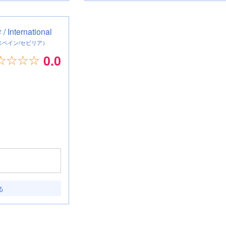
ternational
スペイン/セビリア）
0.0
る