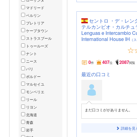
マドリード
ベルリン
セントロ ・デ・レン
プレトリア
テルカンビオ・カルチュラル /
ケープタウン
Lenguas e Intercambio Cul
ストラスブール
International House IH
（ス
トゥールーズ
ナント
ニース
0
407
2087
件
位
閲覧
パリ
最近の口コミ
ボルドー
マルセイユ
モンペリエ
リール
リヨン
まだ口コミががありません。
北海道
青森
詳細を見
岩手