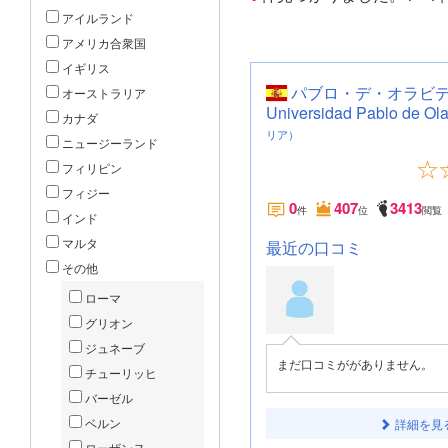
アイルランド
アメリカ合衆国
イギリス
パブロ・デ・オラビデ
オーストラリア
Universidad Pablo de Ol
カナダ
リア）
ニュージーランド
フィリピン
フィジー
0
407
3413
件
位
閲覧
インド
マルタ
最近の口コミ
その他
ローマ
グリオン
ジュネーブ
まだ口コミががありません。
チューリッヒ
バーゼル
ベルン
詳細を見
ローザンヌ