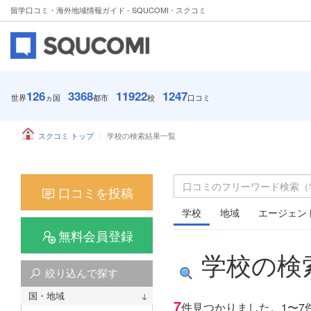
留学口コミ・海外地域情報ガイド - SQUCOMI - スクコミ
126
3368
11922
1247
世界
ヵ国
都市
校
口コミ
スクコミ トップ
学校の検索結果一覧
口コミを投稿
学校
地域
エージェン
無料会員登録
学校の検
絞り込んで探す
国・地域
7
件見つかりました。
1〜7