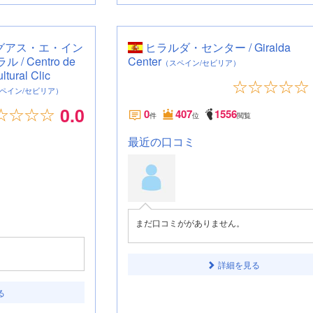
グアス・エ・イン
ヒラルダ・センター / Giralda
 Centro de
Center
（スペイン/セビリア）
tural Clic
ペイン/セビリア）
0.0
0
407
1556
件
位
閲覧
最近の口コミ
まだ口コミががありません。
詳細を見る
る