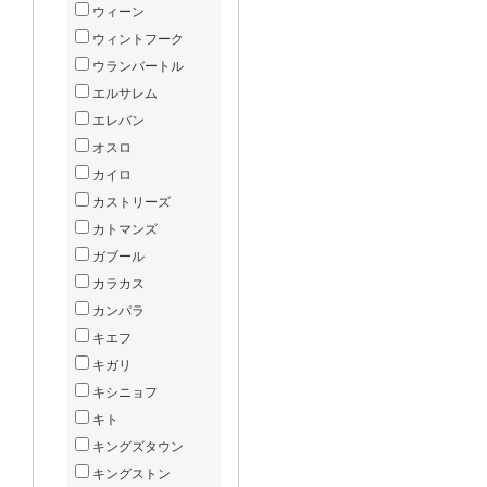
ウィーン
ウィントフーク
ウランバートル
エルサレム
エレバン
オスロ
カイロ
カストリーズ
カトマンズ
ガブール
カラカス
カンパラ
キエフ
キガリ
キシニョフ
キト
キングズタウン
キングストン