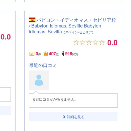
バビロン・イディオマス・セビリア校
/ Babylon Idiomas, Seville Babylon
Idiomas, Sevilla
（スペイン/セビリア）
0.0
0.0
0
407
919
件
位
閲覧
最近の口コミ
まだ口コミががありません。
詳細を見る