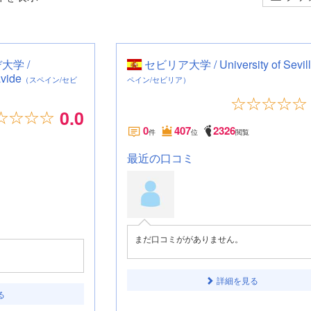
大学 /
セビリア大学 / University of Sevil
avide
（スペイン/セビ
ペイン/セビリア）
0.0
0
407
2326
件
位
閲覧
最近の口コミ
まだ口コミががありません。
詳細を見る
る