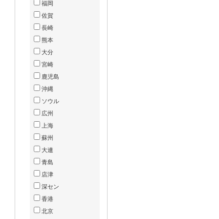
福岡
佐賀
長崎
熊本
大分
宮崎
鹿児島
沖縄
ソウル
広州
上海
蘇州
大連
青島
店津
深セン
香港
北京