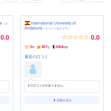
le
International University of
（ス
Andalucía
（スペイン/セビリア）
0.0
0.0
0
407
2064
件
位
閲覧
最近の口コミ
まだ口コミががありません。
詳細を見る