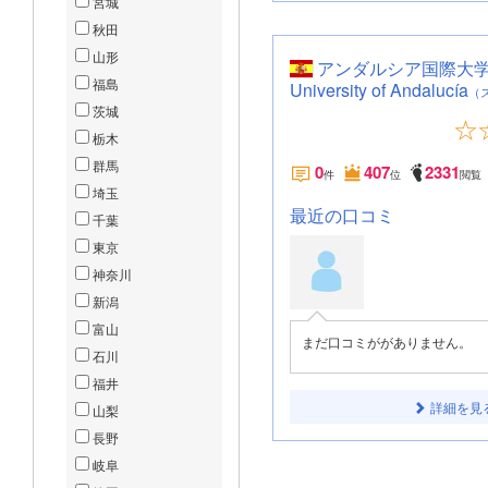
宮城
秋田
山形
アンダルシア国際大学 / In
福島
University of Andalucía
（
茨城
栃木
群馬
0
407
2331
件
位
閲覧
埼玉
最近の口コミ
千葉
東京
神奈川
新潟
富山
まだ口コミががありません。
石川
福井
詳細を見
山梨
長野
岐阜