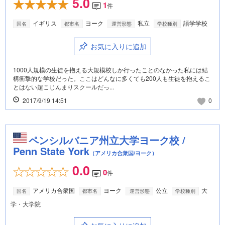
5.0
1
件
イギリス
ヨーク
私立
語学学校
国名
都市名
運営形態
学校種別
お気に入りに追加
1000人規模の生徒を抱える大規模校しか行ったことのなかった私には結
構衝撃的な学校だった。ここはどんなに多くても200人も生徒を抱えるこ
とはない超こじんまりスクールだっ...
2017/9/19 14:51
0
ペンシルバニア州立大学ヨーク校 /
Penn State York
（アメリカ合衆国/ヨーク）
0.0
0
件
アメリカ合衆国
ヨーク
公立
大
国名
都市名
運営形態
学校種別
学・大学院