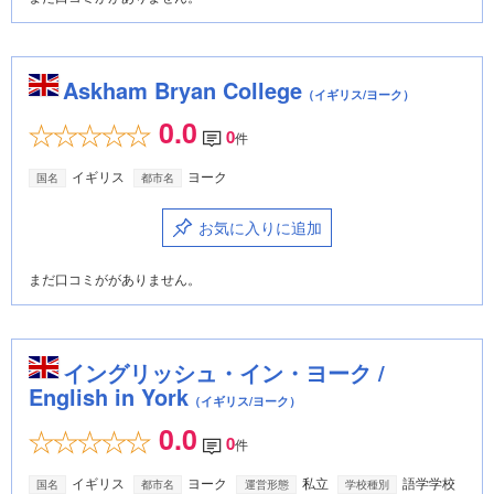
Askham Bryan College
（イギリス/ヨーク）
0.0
0
件
イギリス
ヨーク
国名
都市名
お気に入りに追加
まだ口コミががありません。
イングリッシュ・イン・ヨーク /
English in York
（イギリス/ヨーク）
0.0
0
件
イギリス
ヨーク
私立
語学学校
国名
都市名
運営形態
学校種別