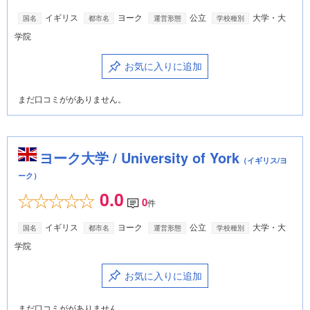
イギリス
ヨーク
公立
大学・大
国名
都市名
運営形態
学校種別
学院
お気に入りに追加
まだ口コミががありません。
ヨーク大学 / University of York
（イギリス/ヨ
ーク）
0.0
0
件
イギリス
ヨーク
公立
大学・大
国名
都市名
運営形態
学校種別
学院
お気に入りに追加
まだ口コミががありません。