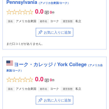
Pennsylvania
（アメリカ合衆国/ヨーク）
0.0
0
件
アメリカ合衆国
ヨーク
私立
国名
都市名
運営形態
お気に入りに追加
まだ口コミががありません。
ヨーク・カレッジ / York College
（アメリカ合
衆国/ヨーク）
0.0
0
件
アメリカ合衆国
ヨーク
私立
国名
都市名
運営形態
お気に入りに追加