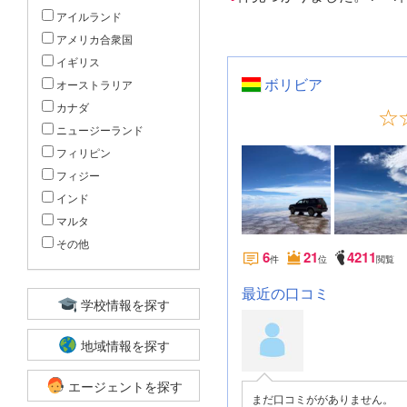
アイルランド
アメリカ合衆国
イギリス
ボリビア
オーストラリア
カナダ
ニュージーランド
フィリピン
フィジー
インド
マルタ
その他
6
21
4211
件
位
閲覧
最近の口コミ
学校情報を探す
地域情報を探す
エージェントを探す
まだ口コミががありません。