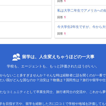
回答
1
私は大学二年生でアメリカへの短期
回答
1
今大学生2年生ですが、今から大学
回答
1
留学は、人生変えちゃうほどの一大事
学校も、エージェントも、もっと評価されたほうがいい。
からないこと多すぎませんか？そんな時は経験者に話を聞くのが一番で
たい国がどんな国なのか？治安は？物価は？国民性は？旅行や留学や仕
たなコミュニティとして卒業生同士、旅行者同士の交流や、これから夢
な留学を目指す方や、留学を経験した方に口コミで学校や地域を評価して