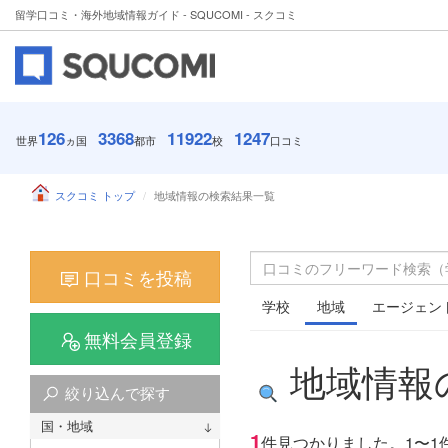
留学口コミ・海外地域情報ガイド - SQUCOMI - スクコミ
126
3368
11922
1247
世界
ヵ国
都市
校
口コミ
スクコミ トップ
地域情報の検索結果一覧
口コミを投稿
学校
地域
エージェン
無料会員登録
地域情報
絞り込んで探す
国・地域
1
件見つかりました。
1〜1