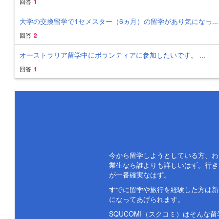
回答
1
大学の交換留学で1セメスター（6ヵ月）の留学があり気になっ...
回答
2
オーストラリア留学中にボランティアに参加したいです。 ...
回答
1
今から留学しようとしている方、わ
業生なら誰よりも詳しいはず。行き
が一番確実なはず。
すでに留学や旅行を経験した方は新
になってあげられます。
SQUCOMI（スクコミ）はそん