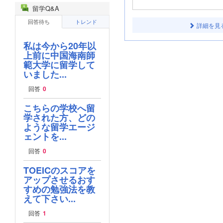
留学Q&A
回答待ち
トレンド
詳細を見
私は今から20年以
上前に中国海南師
範大学に留学して
いました...
回答
0
こちらの学校へ留
学された方、どの
ような留学エージ
ェントを...
回答
0
TOEICのスコアを
アップさせるおす
すめの勉強法を教
えて下さい...
回答
1