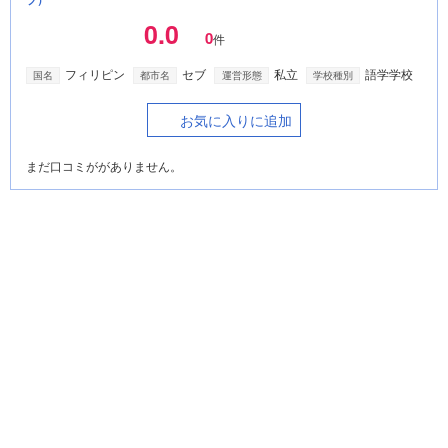
0.0
0
件
フィリピン
セブ
私立
語学学校
国名
都市名
運営形態
学校種別
お気に入りに追加
まだ口コミががありません。
イングリッシュ・フェラ / English
Fella
（フィリピン/セブ）
0.0
0
件
フィリピン
セブ
私立
語学学校
国名
都市名
運営形態
学校種別
お気に入りに追加
まだ口コミががありません。