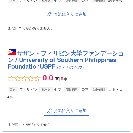
フィリピン
セブ
公立
語学学校
国名
都市名
運営形態
学校種別
お気に入りに追加
まだ口コミががありません。
サザン・フィリピン大学ファンデーショ
ン / University of Southern Philippines
FoundationUSPF
（フィリピン/セブ）
0.0
0
件
フィリピン
セブ
公立
大学・大
国名
都市名
運営形態
学校種別
学院
お気に入りに追加
まだ口コミががありません。