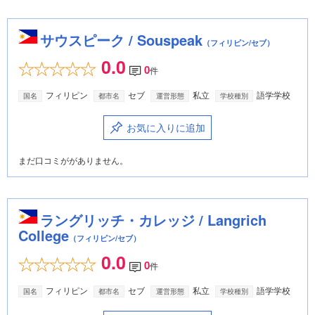
サウスピーク / Souspeak
（フィリピン/セブ）
0.0
0
件
フィリピン
セブ
私立
語学学校
国名
都市名
運営形態
学校種別
お気に入りに追加
まだ口コミががありません。
ラングリッチ・カレッジ / Langrich
College
（フィリピン/セブ）
0.0
0
件
フィリピン
セブ
私立
語学学校
国名
都市名
運営形態
学校種別