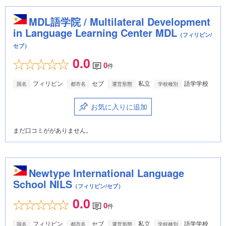
MDL語学院 / Multilateral Development
in Language Learning Center MDL
（フィリピン/
セブ）
0.0
0
件
フィリピン
セブ
私立
語学学校
国名
都市名
運営形態
学校種別
お気に入りに追加
まだ口コミががありません。
Newtype International Language
School NILS
（フィリピン/セブ）
0.0
0
件
フィリピン
セブ
私立
語学学校
国名
都市名
運営形態
学校種別