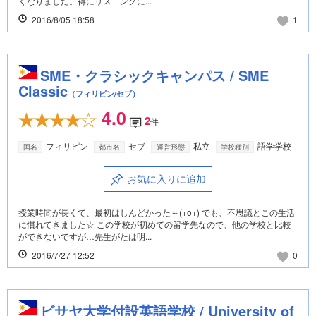
くなりました。得にリスニングに...
2016/8/05 18:58
1
SME・クラシックキャンパス / SME
Classic
（フィリピン/セブ）
4.0
2
件
フィリピン
セブ
私立
語学学校
国名
都市名
運営形態
学校種別
お気に入りに追加
授業時間が長くて、最初はしんどかった～(+o+) でも、不思議とこの生活
に慣れてきました☆ この学校が初めての留学先なので、他の学校と比較
ができないですが…先生がたは明...
2016/7/27 12:52
0
ビサヤ大学付設英語学校 / University of