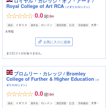
ロイヤル・カレッジ・オブ・アート /
Royal College of Art RCA
（イギリス/ロンドン）
0.0
0
件
イギリス
ロンドン
公立
大学・
国名
都市名
運営形態
学校種別
大学院
お気に入りに追加
まだ口コミががありません。
ブロムリー・カレッジ / Bromley
College of Further & Higher Education
（イ
ギリス/ロンドン）
0.0
0
件
イギリス
ロンドン
公立
大学・
国名
都市名
運営形態
学校種別