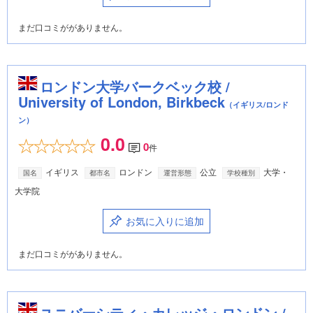
まだ口コミががありません。
ロンドン大学バークベック校 /
University of London, Birkbeck
（イギリス/ロンド
ン）
0.0
0
件
イギリス
ロンドン
公立
大学・
国名
都市名
運営形態
学校種別
大学院
お気に入りに追加
まだ口コミががありません。
ユニバーシティ・カレッジ・ロンドン /