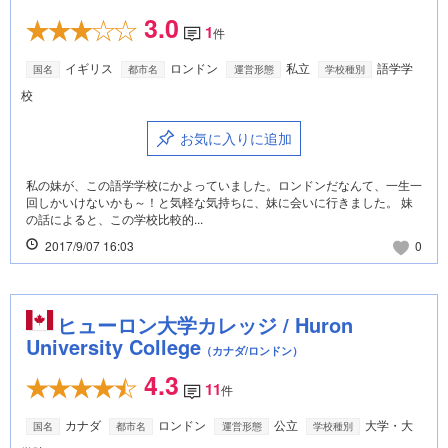
3.0
1
件
イギリス
ロンドン
私立
語学学
国名
都市名
運営形態
学校種別
校
お気に入りに追加
私の妹が、この語学学校にかよっていました。ロンドンだなんて、一生一
回しかいけないかも～！と気軽な気持ちに、妹に会いに行きました。 妹
の話によると、この学校比較的...
2017/9/07 16:03
0
ヒューロン大学カレッジ / Huron
University College
（カナダ/ロンドン）
4.3
11
件
カナダ
ロンドン
公立
大学・大
国名
都市名
運営形態
学校種別