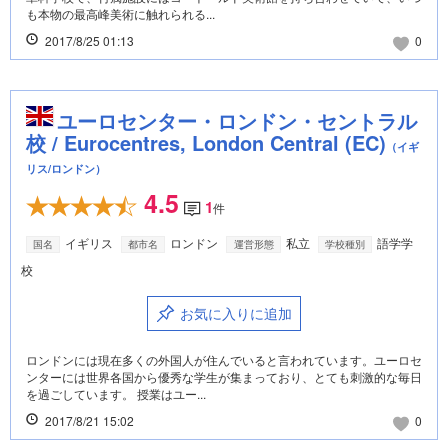
も本物の最高峰美術に触れられる...
2017/8/25 01:13
0
ユーロセンター・ロンドン・セントラル
校 / Eurocentres, London Central (EC)
（イギ
リス/ロンドン）
4.5
1
件
イギリス
ロンドン
私立
語学学
国名
都市名
運営形態
学校種別
校
お気に入りに追加
ロンドンには現在多くの外国人が住んでいると言われています。ユーロセ
ンターには世界各国から優秀な学生が集まっており、とても刺激的な毎日
を過ごしています。 授業はユー...
2017/8/21 15:02
0