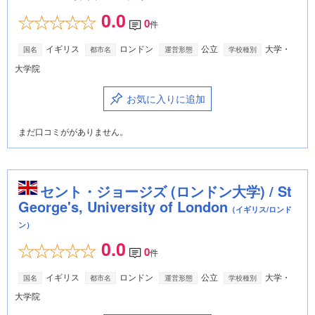
0.0
0
件
イギリス
ロンドン
公立
大学・
国名
都市名
運営形態
学校種別
大学院
お気に入りに追加
まだ口コミががありません。
セント・ジョージズ (ロンドン大学) / St
George's, University of London
（イギリス/ロンド
ン）
0.0
0
件
イギリス
ロンドン
公立
大学・
国名
都市名
運営形態
学校種別
大学院