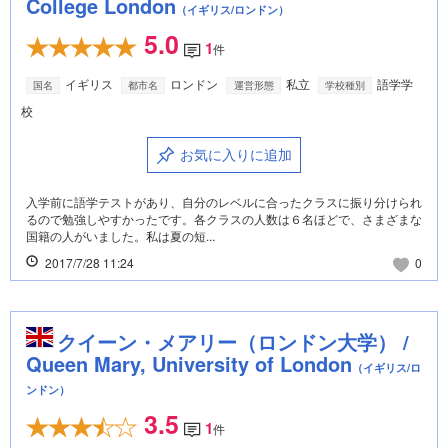
College London
（イギリス/ロンドン）
5.0
1
件
イギリス
ロンドン
私立
語学学
国名
都市名
運営形態
学校種別
校
お気に入りに追加
入学前に語学テストがあり、自分のレベルに合ったクラスに振り分けられ
るので勉強しやすかったです。各クラスの人数は６名ほどで、さまざまな
国籍の人がいました。私は夏の短...
2017/7/28 11:24
0
クイーン・メアリー（ロンドン大学） /
Queen Mary, University of London
（イギリス/ロ
ンドン）
3.5
1
件