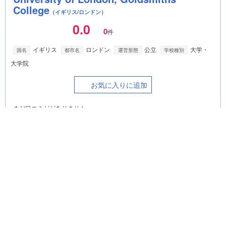
College
（イギリス/ロンドン）
0.0
0
件
イギリス
ロンドン
公立
大学・
国名
都市名
運営形態
学校種別
大学院
お気に入りに追加
まだ口コミががありません。
UCL スクール・オブ・ファーマシー /
UCL School of Pharmacy
（イギリス/ロンドン）
0.0
0
件
イギリス
ロンドン
公立
大学・
国名
都市名
運営形態
学校種別
大学院