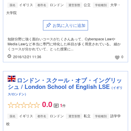
イギリス
ロンドン
公立
大学・
国名
都市名
運営形態
学校種別
大学院
お気に入りに追加
知財分野に強く面白いコースがたくさんあって、Cyberspace Lawや
Media Lawなど本当に専門に特化した科目が多く用意されている。 細か
くコースが分かれていて、とった授業に...
2016/12/21 11:36
0
ロンドン・スクール・オブ・イングリッ
シュ / London School of English LSE
（イギリ
ス/ロンドン）
0.0
1
件
イギリス
ロンドン
私立
語学学
国名
都市名
運営形態
学校種別
校