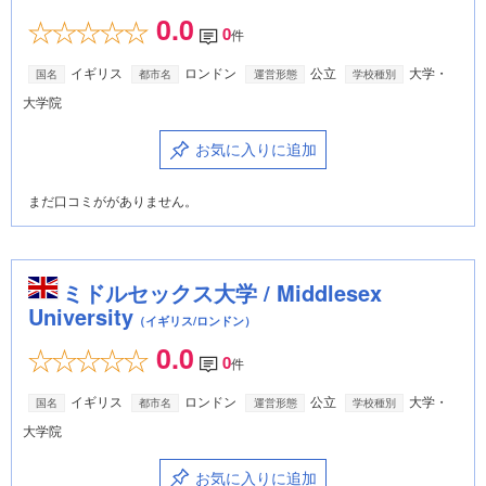
0.0
0
件
イギリス
ロンドン
公立
大学・
国名
都市名
運営形態
学校種別
大学院
お気に入りに追加
まだ口コミががありません。
ミドルセックス大学 / Middlesex
University
（イギリス/ロンドン）
0.0
0
件
イギリス
ロンドン
公立
大学・
国名
都市名
運営形態
学校種別
大学院
お気に入りに追加