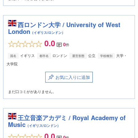
西ロンドン大学 / University of West
London
（イギリス/ロンドン）
0.0
0
件
イギリス
ロンドン
公立
大学・
国名
都市名
運営形態
学校種別
大学院
お気に入りに追加
まだ口コミががありません。
王立音楽アカデミ / Royal Academy of
Music
（イギリス/ロンドン）
0.0
0
件