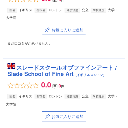
イギリス
ロンドン
公立
大学・
国名
都市名
運営形態
学校種別
大学院
お気に入りに追加
まだ口コミががありません。
スレードスクールオブファインアート /
Slade School of Fine Art
（イギリス/ロンドン）
0.0
0
件
イギリス
ロンドン
公立
大学・
国名
都市名
運営形態
学校種別
大学院
お気に入りに追加