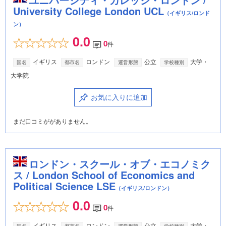
University College London UCL
（イギリス/ロンド
ン）
0.0
0
件
イギリス
ロンドン
公立
大学・
国名
都市名
運営形態
学校種別
大学院
お気に入りに追加
まだ口コミががありません。
ロンドン・スクール・オブ・エコノミク
ス / London School of Economics and
Political Science LSE
（イギリス/ロンドン）
0.0
0
件
イギリス
ロンドン
公立
大学・
国名
都市名
運営形態
学校種別