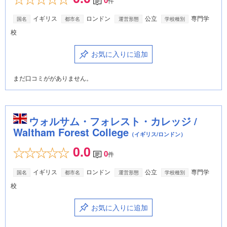
0
件
イギリス
ロンドン
公立
専門学
国名
都市名
運営形態
学校種別
校
お気に入りに追加
まだ口コミががありません。
ウォルサム・フォレスト・カレッジ /
Waltham Forest College
（イギリス/ロンドン）
0.0
0
件
イギリス
ロンドン
公立
専門学
国名
都市名
運営形態
学校種別
校
お気に入りに追加