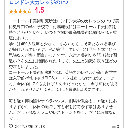
ロンドン大カレッジの1つ
4.5
コートールド美術研究所はロンドン大学のカレッジの1つで美
術史専門の単科学校で、付属施設にはコートールド美術館を
持ち合わせていて、いつも本物の最高峰美術に触れられる環
境にあります。
学生は450人程度と少なく、小さいからこそ満たされる学び
が提供されています。私が留学していた頃は学生も本当に不
思議な人が多く面白かったです。永遠と美術史を語り続け間
違い？を先生に指摘されたりして、先生と知識を競うほどの
秀才もいました。
コートールド美術研究所では、英語力のレベルが高く留学生
は入学前2年以内のIELTSスコアを提出しなければなりませ
ん。全体的に7.0もあれば大丈夫だったかな…今は変化がある
かもしれませんが、CAE・CPEも最低Bは必要です。
海も近く博物館やオペラハウス、劇場や教会もすぐ近くにあ
りますから、休日の過ごし方も暇を持て余す事はありませ
ん。おしゃれなカフェやレストランも多く、本当に素敵な街
です。
2017/8/25 01:13
0