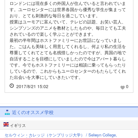
ロンドンには現在多くの外国人が住んでいると言われていま
す。ユーロセンターには世界各国から優秀な学生が集まって
おり、とても刺激的な毎日を過ごしています。
授業はユーモアに富んでいて、テレビの話題、お笑い芸人、
シンプソンズのアニメを教材としたものや、毎日とても工夫
されているので楽しく学ぶことができます。
最初の半年間はホストファミリーにお世話になっていまし
た。ごはんも美味しく用意してくれるし、何より私の生活を
尊重してくれてとても名残惜しかったのですが、異国の地で
自活することを目標にしていましたので今はアパート暮らし
です。今でもホストファミリーには相談に乗ってもらったり
しているので、これからもユーロセンターのもたらしてくれ
た出会いを大事にしていきたいです。
2017/8/21 15:02
0
近くのオススメ学校
イギリス
セルウィン・カレッジ（ケンブリッジ大学） / Selwyn College,