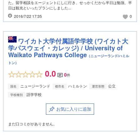
た。留学相談をエージェントにしに行き、せっかくだから半日は勉強、半
日は観光といったプランにしました...
2016/7/22 17:35
0
ワイカト大学付属語学学校 (ワイカト大
学パスウェイ・カレッジ) / University of
Waikato Pathways College
（ニュージーランド/ハミル
トン）
0.0
0
件
ニュージーランド
ハミルトン
公立
国名
都市名
運営形態
語学学校
学校種別
お気に入りに追加
まだ口コミががありません。