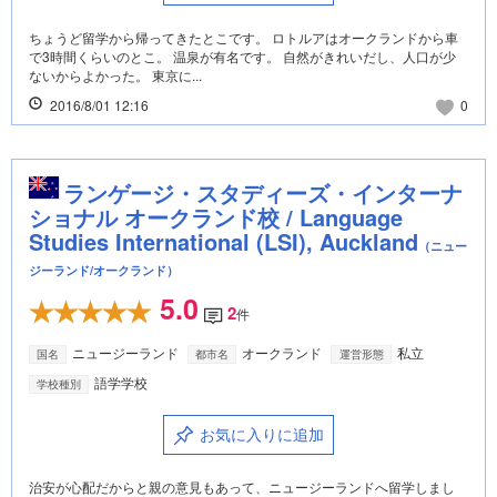
ちょうど留学から帰ってきたとこです。 ロトルアはオークランドから車
で3時間くらいのとこ。 温泉が有名です。 自然がきれいだし、人口が少
ないからよかった。 東京に...
2016/8/01 12:16
0
ランゲージ・スタディーズ・インターナ
ショナル オークランド校 / Language
Studies International (LSI), Auckland
（ニュー
ジーランド/オークランド）
5.0
2
件
ニュージーランド
オークランド
私立
国名
都市名
運営形態
語学学校
学校種別
お気に入りに追加
治安が心配だからと親の意見もあって、ニュージーランドへ留学しまし