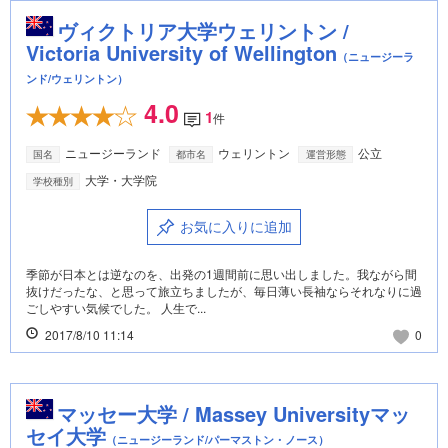
ヴィクトリア大学ウェリントン /
Victoria University of Wellington
（ニュージーラ
ンド/ウェリントン）
4.0
1
件
ニュージーランド
ウェリントン
公立
国名
都市名
運営形態
大学・大学院
学校種別
お気に入りに追加
季節が日本とは逆なのを、出発の1週間前に思い出しました。我ながら間
抜けだったな、と思って旅立ちましたが、毎日薄い長袖ならそれなりに過
ごしやすい気候でした。 人生で...
2017/8/10 11:14
0
マッセー大学 / Massey Universityマッ
セイ大学
（ニュージーランド/パーマストン・ノース）