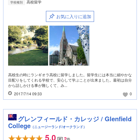
高校留学
学校種別
お気に入りに追加
高校生の時にランギオラ高校に留学しました。留学生には本当に細やかな
目配りをしてくれる学校で、安心して学ぶことが出来ました。最初は自分
から話しかける事が難しくて、み...
2017/7/14 09:33
0
グレンフィールド・カレッジ / Glenfield
College
（ニュージーランド/オークランド）
5.0
2
件