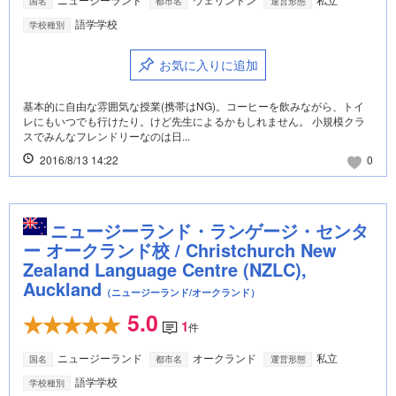
国名
都市名
運営形態
語学学校
学校種別
お気に入りに追加
基本的に自由な雰囲気な授業(携帯はNG)。コーヒーを飲みながら、トイ
レにもいつでも行けたり。けど先生によるかもしれません。 小規模クラ
スでみんなフレンドリーなのは日...
2016/8/13 14:22
0
ニュージーランド・ランゲージ・センタ
ー オークランド校 / Christchurch New
Zealand Language Centre (NZLC),
Auckland
（ニュージーランド/オークランド）
5.0
1
件
ニュージーランド
オークランド
私立
国名
都市名
運営形態
語学学校
学校種別