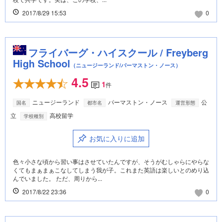
2017/8/29 15:53
0
フライバーグ・ハイスクール / Freyberg
High School
（ニュージーランド/パーマストン・ノース）
4.5
1
件
ニュージーランド
パーマストン・ノース
公
国名
都市名
運営形態
立
高校留学
学校種別
お気に入りに追加
色々小さな頃から習い事はさせていたんですが、そうがむしゃらにやらな
くてもまぁまぁこなしてしまう我が子。これまた英語は楽しいとのめり込
んでいました。 ただ、周りから...
2017/8/22 23:36
0