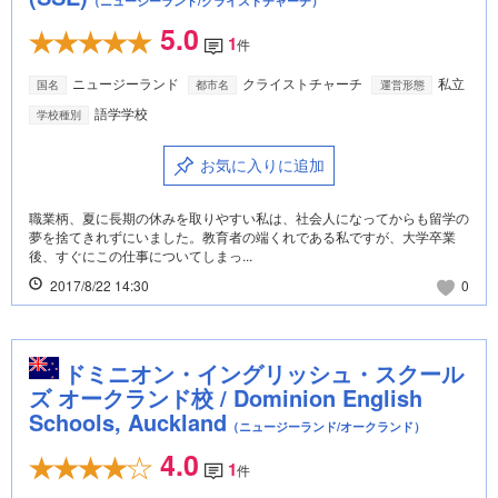
（ニュージーランド/クライストチャーチ）
5.0
1
件
ニュージーランド
クライストチャーチ
私立
国名
都市名
運営形態
語学学校
学校種別
お気に入りに追加
職業柄、夏に長期の休みを取りやすい私は、社会人になってからも留学の
夢を捨てきれずにいました。教育者の端くれである私ですが、大学卒業
後、すぐにこの仕事についてしまっ...
2017/8/22 14:30
0
ドミニオン・イングリッシュ・スクール
ズ オークランド校 / Dominion English
Schools, Auckland
（ニュージーランド/オークランド）
4.0
1
件