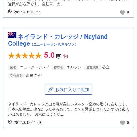
選択がある所です。 自動車、大...
2017/8/13 00:11
0
ネイランド・カレッジ / Nayland
College
（ニュージーランド/ネルソン）
5.0
1
件
ニュージーランド
ネルソン
公立
国名
都市名
運営形態
高校留学
学校種別
お気に入りに追加
ネイランド・カレッジは山と海が美しいネルソン空港の近くにあります。
日本人留学生が少なかった事もあって、とても緊張しましたがすぐに友人
が出来ました。 週末にはよく友...
2017/8/12 01:49
0