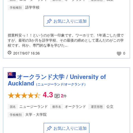
語学学校
学校種別
お気に入りに追加
授業料安っ！！というのが第一印象です。ワーホリで、1年過ごした僕で
すが、最初の3か月を語学学校、その最後の締めとして選んだのがこの学
校です。何か、専門的な事を学びた...
2017/9/07 16:36
0
オークランド大学 / University of
Auckland
（ニュージーランド/オークランド）
4.3
2
件
ニュージーランド
オークランド
公立
国名
都市名
運営形態
大学・大学院
学校種別
お気に入りに追加