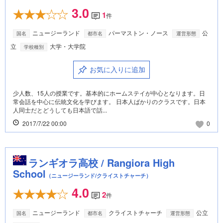
3.0
1
件
ニュージーランド
パーマストン・ノース
公
国名
都市名
運営形態
立
大学・大学院
学校種別
お気に入りに追加
少人数、15人の授業です。基本的にホームステイが中心となります。日
常会話を中心に伝統文化を学びます。 日本人ばかりのクラスです。日本
人同士だとどうしても日本語で話...
2017/7/22 00:00
0
ランギオラ高校 / Rangiora High
School
（ニュージーランド/クライストチャーチ）
4.0
2
件
ニュージーランド
クライストチャーチ
公立
国名
都市名
運営形態