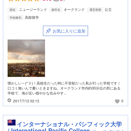
ニュージーランド
オークランド
公立
国名
都市名
運営形態
高校留学
学校種別
お気に入りに追加
懐かしい～(*´з`)！高校生だった時に不登校だった私が行った学校です！
口コミ無いんで書いときますね。オークランド市内約30分位の所にある
学校で、海が近い穏やかな住みやす...
2017/7/12 02:13
0
インターナショナル・パシフィック大学
/ International Pacific College