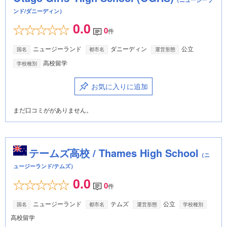
ンド/ダニーディン）
0.0
0
件
ニュージーランド
ダニーディン
公立
国名
都市名
運営形態
高校留学
学校種別
お気に入りに追加
まだ口コミががありません。
テームズ高校 / Thames High School
（ニ
ュージーランド/テムズ）
0.0
0
件
ニュージーランド
テムズ
公立
国名
都市名
運営形態
学校種別
高校留学