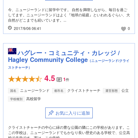
今、ニュージーランドに留学中です。 自然を満喫しながら、毎日を過ご
してます。ニュージーランドはよく『地球の箱庭』といわれるぐらい、大
自然がどこまでも続いています。...
2017/9/06 06:41
0
ハグレー・コミュニティ・カレッジ /
Hagley Community College
（ニュージーランド/クライ
ストチャーチ）
4.5
1
件
ニュージーランド
クライストチャーチ
公立
国名
都市名
運営形態
高校留学
学校種別
お気に入りに追加
クライストチャーチの中心に緑の豊な公園の隣にこの学校があります。こ
この学校は、ニュージーランドでもかなり長い歴史のある学校で、公立高
校で共学です。実は、この学校、...