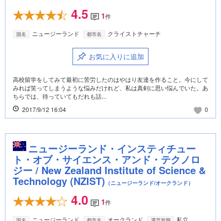
4.5
1
件
ニュージーランド
クライストチャーチ
国名
都市名
お気に入りに追加
高校留学をしてみて最初に苦労したのはやはり友達を作ること。今にして
みれば笑ってしまうような悩みだけれど、私は真剣に思い悩んでいた。あ
ちらでは、待っていてもだれも話...
2017/9/12 16:04
0
ニュージーランド・インスティチュー
ト・オブ・サイエンス・アンド・テクノロ
ジー / New Zealand Institute of Science &
Technology (NZIST)
（ニュージーランド/オークランド）
4.0
1
件
ニュージーランド
オークランド
私立
国名
都市名
運営形態