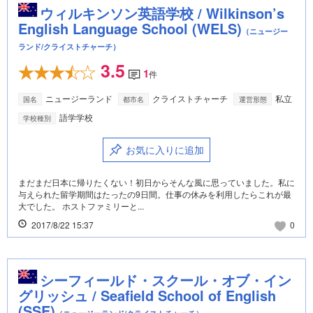
ウィルキンソン英語学校 / Wilkinson’s
English Language School (WELS)
（ニュージー
ランド/クライストチャーチ）
3.5
1
件
ニュージーランド
クライストチャーチ
私立
国名
都市名
運営形態
語学学校
学校種別
お気に入りに追加
まだまだ日本に帰りたくない！初日からそんな風に思っていました。私に
与えられた留学期間はたったの9日間。仕事の休みを利用したらこれが最
大でした。 ホストファミリーと...
2017/8/22 15:37
0
シーフィールド・スクール・オブ・イン
グリッシュ / Seafield School of English
(SSE)