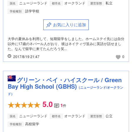
ニュージーランド
オークランド
私立
国名
都市名
運営形態
語学学校
学校種別
お気に入りに追加
大学の夏休みを利用して、短期留学をしました。ホームステイ先には自分
以外に17歳のネパール人がおり、彼はネイティヴ並みに英語が話せまし
た。なんで留学に来てたんだろう笑...
2017/8/19 21:47
0
グリーン・ベイ・ハイスクール / Green
Bay High School (GBHS)
（ニュージーランド/オークラン
ド）
5.0
1
件
ニュージーランド
オークランド
公立
国名
都市名
運営形態
高校留学
学校種別