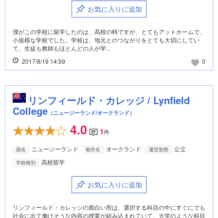
お気に入りに追加
僕がこの学校に留学したのは、高校の時ですが、とてもアットホームで、
小規模な学校でした。学校は、地元とのつながりをとても大切にしてい
て、生徒も教師もほとんどの人が学...
2017/8/19 14:59
0
リンフィールド・カレッジ / Lynfield
College
（ニュージーランド/オークランド）
4.0
1
件
ニュージーランド
オークランド
公立
国名
都市名
運営形態
高校留学
学校種別
お気に入りに追加
リンフィールド・カレッジの面白い所は、選択する科目の中にすぐにでも
社会に出て働けそうな内容の授業が組み込まれていて、大学のような科目