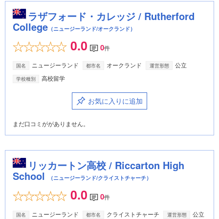
ラザフォード・カレッジ / Rutherford
College
（ニュージーランド/オークランド）
0.0
0
件
ニュージーランド
オークランド
公立
国名
都市名
運営形態
高校留学
学校種別
お気に入りに追加
まだ口コミががありません。
リッカートン高校 / Riccarton High
School
（ニュージーランド/クライストチャーチ）
0.0
0
件
ニュージーランド
クライストチャーチ
公立
国名
都市名
運営形態