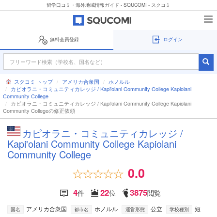
留学口コミ・海外地域情報ガイド - SQUCOMI - スクコミ
無料会員登録
ログイン
スクコミ トップ
アメリカ合衆国
ホノルル
カピオラニ・コミュニティカレッジ / Kapi'olani Community College Kapiolani
Community College
カピオラニ・コミュニティカレッジ / Kapi'olani Community College Kapiolani
Community Collegeの修正依頼
カピオラニ・コミュニティカレッジ /
Kapi'olani Community College Kapiolani
Community College
0.0
4
22
3875
件
位
閲覧
アメリカ合衆国
ホノルル
公立
短
国名
都市名
運営形態
学校種別