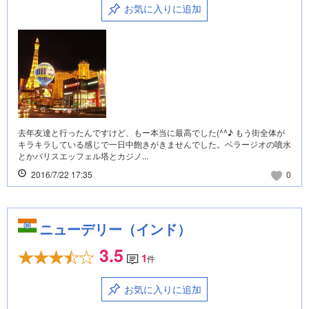
お気に入りに追加
去年友達と行ったんですけど、もー本当に最高でした(^^♪ もう街全体が
キラキラしている感じで一日中飽きがきませんでした。ベラージオの噴水
とかパリスエッフェル塔とカジノ...
2016/7/22 17:35
0
ニューデリー（インド）
3.5
1
件
お気に入りに追加