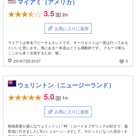
マイアミ（アメリカ）
3.5
2
件
お気に入りに追加
マイアミは有名でビーチもキレイです。キーウエストは一度は行ってみる
といいと思います。海にある一本道はとても感動的です。 クルーズ船も
ここから多く出発するため、観...
2016/7/29 20:07
0
ウェリントン（ニュージーランド）
5.0
1
件
お気に入りに追加
映画産業が盛んなウェリントン( *´艸｀) ロードオブザリングが好きで、撮
影地に行きました( ;∀;)☆ メルヘン～♪そして、ホビットになった気分～♪