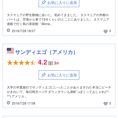
お気に入りに追加
タスマニアの野生動物に会いに、初めてきました。 タスマニアの州都ホ
バートは、空港から車で15分くらいのとことにありました。 タスマニア
港船で行く島の美術館「Mona...
2016/7/28 18:07
0
サンディエゴ（アメリカ）
4.2
3
件
お気に入りに追加
大学の卒業旅行でサンディエゴにいったことがあります('ω') 本当にビーチ
がきれいで、毎日晴天ー☆!!! ダウンタウンも港町っぽくっておしゃれ(*^-
^*) アメリカ...
2016/7/28 17:08
0