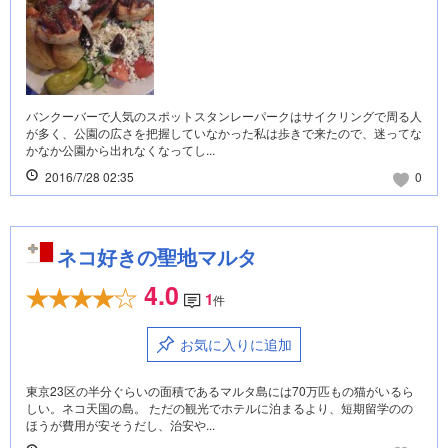
バンクーバーで人気のスポットスタンレーパークはサイクリングで周る人
が多く、公園の広さを把握していなかった私は歩きで来たので、迷ってな
かなか公園から出れなくなってし...
2016/7/28 02:35
0
ネコ好きの聖地マルタ
4.0
1
件
お気に入りに追加
東京23区の半分ぐらいの面積であるマルタ島には70万匹もの猫がいるら
しい。ネコ天国の島。 ただの観光でホテルに泊まるより、短期留学のの
ほうが費用が安そうだし、治安や...