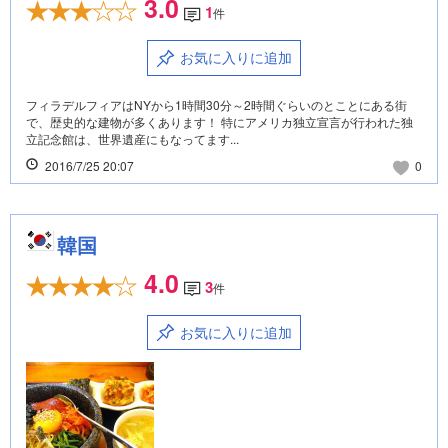
3.0
1
件
お気に入りに追加
フィラデルフィアはNYから1時間30分～2時間ぐらいのとことにある街
で、歴史的な建物が多くあります！ 特にアメリカ独立宣言が行われた独
立記念館は、世界遺産にもなってます...
2016/7/25 20:07
0
韓国
4.0
3
件
お気に入りに追加