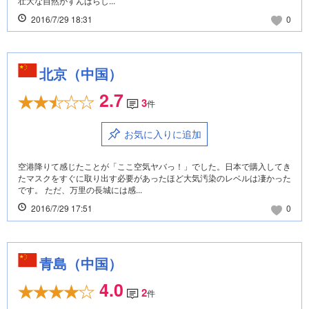
壮大な自然がすんばらし...
2016/7/29 18:31
0
北京（中国）
2.7
3
件
お気に入りに追加
空港降りて感じたことが「ここ空気ヤバっ！」でした。日本で購入してき
たマスクをすぐに取り出す必要があったほど大気汚染のレベルは凄かった
です。 ただ、万里の長城には感...
2016/7/29 17:51
0
青島（中国）
4.0
2
件