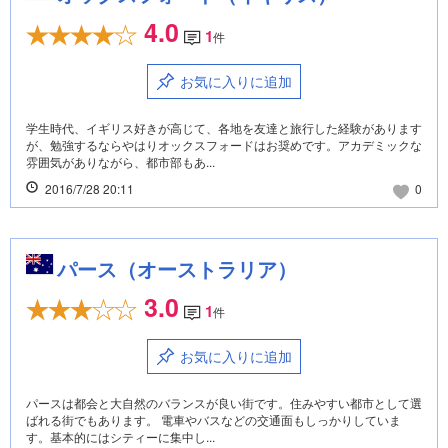
4.0
1
件
お気に入りに追加
学生時代、イギリス好きが高じて、各地を友達と旅行した経験があります
が、勉強するならやはりオックスフォードはお奨めです。アカデミックな
雰囲気がありながら、都市部もあ...
2016/7/28 20:11
0
パース（オーストラリア）
3.0
1
件
お気に入りに追加
パースは都会と大自然のバランスが良い街です。住みやすい都市として選
ばれる街でもあります。 電車やバスなどの交通面もしっかりしていま
す。基本的にはシティーに集中し...