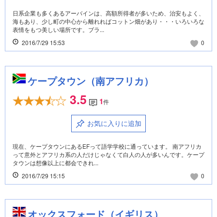
日系企業も多くあるアーバインは、高額所得者が多いため、治安もよく、
海もあり、少し町の中心から離れればコットン畑があり・・・いろいろな
表情をもつ美しい場所です。ブラ...
2016/7/29 15:53
0
ケープタウン（南アフリカ）
3.5
1
件
お気に入りに追加
現在、ケープタウンにあるEFって語学学校に通っています。 南アフリカ
って意外とアフリカ系の人だけじゃなくて白人の人が多いんです。ケープ
タウンは想像以上に都会できれ...
2016/7/29 15:15
0
オックスフォード（イギリス）