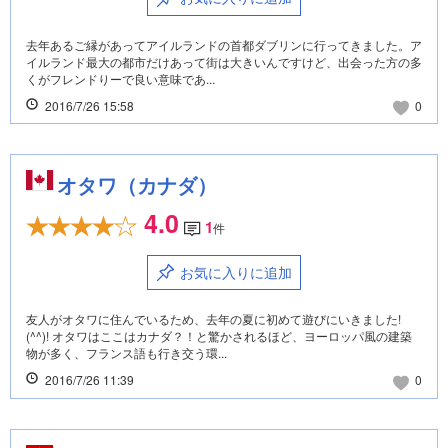
去年あるご縁があってアイルランドの首都ダブリンに行ってきました。ア
イルランド最大の都市だけあって街は大きいんですけど、出会った方の多
くがフレンドりーで良い意味であ...
2016/7/26 15:58
0
オタワ（カナダ）
4.0
1
件
お気に入りに追加
友人がオタワに住んでいるため、去年の夏に初めて遊びにいきました!
(^^)! オタワはここはカナダ？！と驚かされるほど、ヨーロッパ風の建築
物が多く、フランス語も行き交う環...
2016/7/26 11:39
0