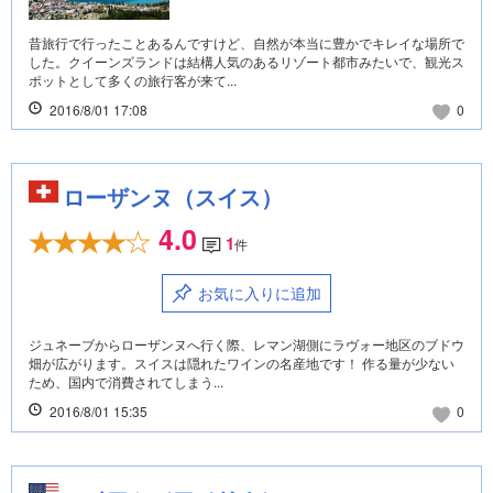
昔旅行で行ったことあるんですけど、自然が本当に豊かでキレイな場所で
した。クイーンズランドは結構人気のあるリゾート都市みたいで、観光ス
ポットとして多くの旅行客が来て...
2016/8/01 17:08
0
ローザンヌ（スイス）
4.0
1
件
お気に入りに追加
ジュネーブからローザンヌへ行く際、レマン湖側にラヴォー地区のブドウ
畑が広がります。スイスは隠れたワインの名産地です！ 作る量が少ない
ため、国内で消費されてしまう...
2016/8/01 15:35
0