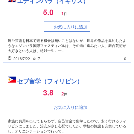
エディンバラ（イギリス）
5.0
1
件
お気に入りに追加
舞台芸術を日本で観る機会は無いことはないが、世界の作品を集約したよ
うなエジンバラ国際フェスティバルは、その道に進みたい人、舞台芸術が
大好きという人は、絶対一生に一...
2016/7/22 14:17
0
セブ留学（フィリピン）
3.8
2
件
お気に入りに追加
家族に費用を出してもらわず、自己資金で留学したので、安く行けるフィ
リピンにしました。治安が少し心配でしたが、学校の施設も充実している
し、オリエンテーションで行って...