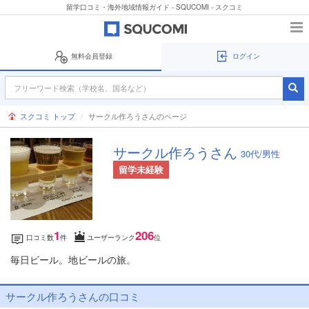
留学口コミ・海外地域情報ガイド - SQUCOMI - スクコミ
無料会員登録
ログイン
スクコミ トップ
サークル作ろうさんのページ
サークル作ろうさん
30代/男性
留学未経験
1
206
口コミ数
件
ユーザーランク
位
毎日ビール。地ビールの旅。
サークル作ろうさんの口コミ