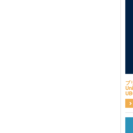
ブ
Uni
UB