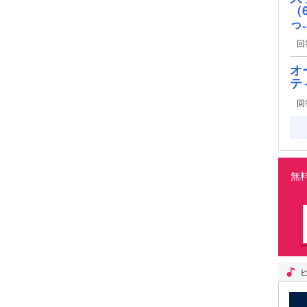
（
っ..
回
オ
テ
回
無