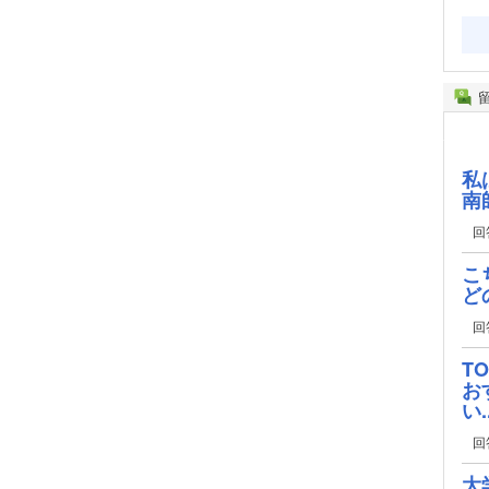
私
南
回
こ
ど
回
T
お
い..
回
大