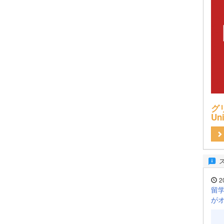
グリ
Uni
2
留学
が