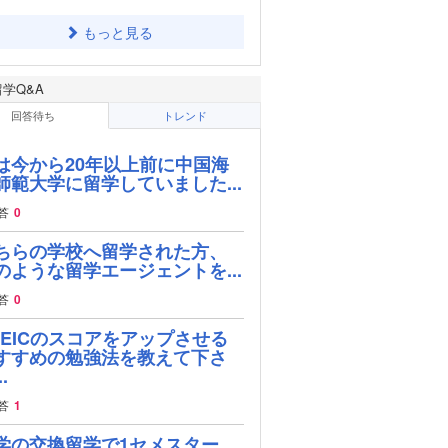
もっと見る
留学Q&A
回答待ち
トレンド
は今から20年以上前に中国海
師範大学に留学していました...
答
0
ちらの学校へ留学された方、
のような留学エージェントを...
答
0
OEICのスコアをアップさせる
すすめの勉強法を教えて下さ
.
答
1
学の交換留学で1セメスター