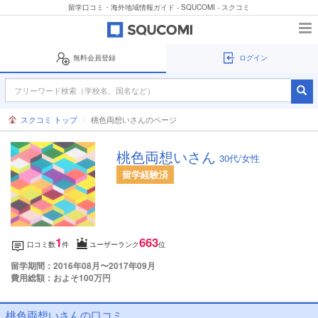
留学口コミ・海外地域情報ガイド - SQUCOMI - スクコミ
無料会員登録
ログイン
スクコミ トップ
桃色両想いさんのページ
桃色両想いさん
30代/女性
留学経験済
1
663
口コミ数
件
ユーザーランク
位
留学期間：2016年08月〜2017年09月
費用総額：およそ100万円
桃色両想いさんの口コミ