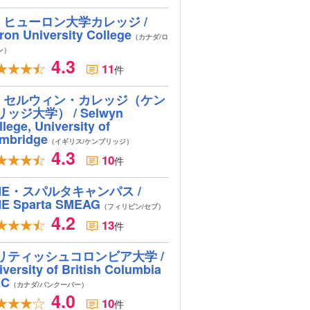
ヒューロン大学カレッジ /
ron University College
（カナダ/ロ
ン）
4.3
11
件
セルウィン・カレッジ（ケン
リッジ大学） / Selwyn
lege, University of
mbridge
（イギリス/ケンブリッジ）
4.3
10
件
ME・スパルタキャンパス /
E Sparta SMEAG
（フィリピン/セブ）
4.2
13
件
リティッシュコロンビア大学 /
iversity of British Columbia
BC
（カナダ/バンクーバー）
4.0
10
件