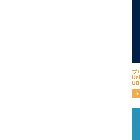
ブ
Uni
UB