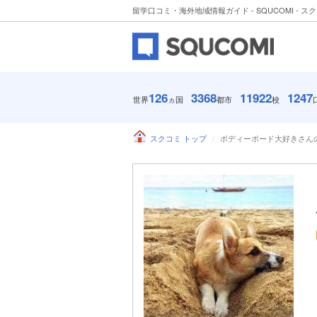
留学口コミ・海外地域情報ガイド - SQUCOMI - ス
126
3368
11922
1247
世界
ヵ国
都市
校
スクコミ トップ
ボディーボード大好きさん