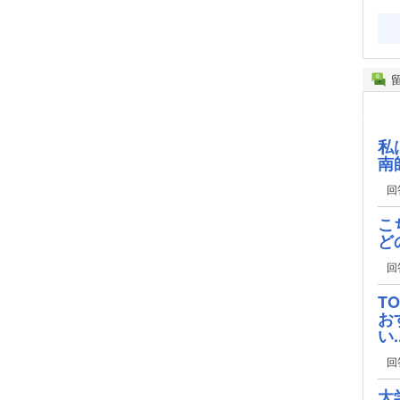
私
南
回
こ
ど
回
T
お
い..
回
大