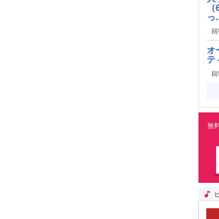
（
っ..
回
オ
テ
回
無