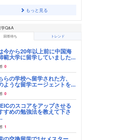
もっと見る
留学Q&A
回答待ち
トレンド
は今から20年以上前に中国海
師範大学に留学していました...
答
0
ちらの学校へ留学された方、
のような留学エージェントを...
答
0
OEICのスコアをアップさせる
すすめの勉強法を教えて下さ
.
答
1
学の交換留学で1セメスター