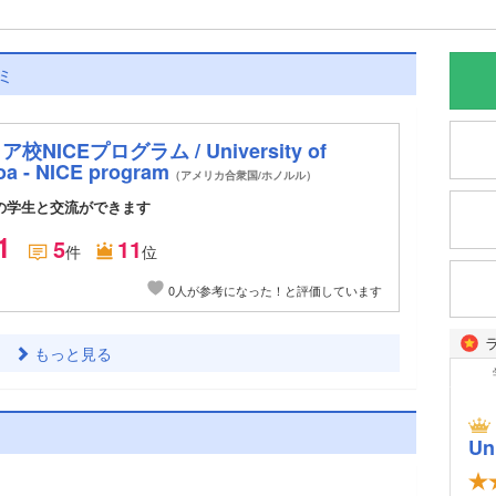
ミ
ICEプログラム / University of
oa - NICE program
（アメリカ合衆国/ホノルル）
の学生と交流ができます
1
5
11
件
位
0人が参考になった！と評価しています
もっと見る
Un