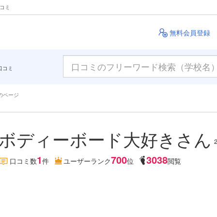
クコミ
無料会員登録
口コミ
のページ
ボディーボード大好きさん
1
700
3038
口コミ数
件
ユーザーランク
位
閲覧