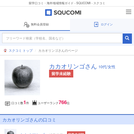
留学口コミ・海外地域情報ガイド - SQUCOMI - スクコミ
無料会員登録
ログイン
スクコミ トップ
カカオリンゴさんのページ
カカオリンゴさん
10代/女性
留学未経験
1
766
口コミ数
件
ユーザーランク
位
カカオリンゴさんの口コミ