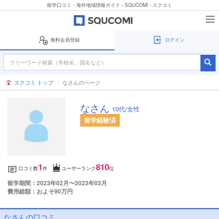
留学口コミ・海外地域情報ガイド - SQUCOMI - スクコミ
無料会員登録
ログイン
スクコミ トップ
なさんのページ
なさん
10代/女性
留学経験済
1
810
口コミ数
件
ユーザーランク
位
留学期間：2023年02月〜2023年03月
費用総額：およそ90万円
なさんの口コミ