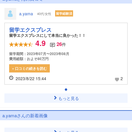
a.yama
40代/女性
留学経験済
留学エクスプレス
留学エクスプレスにして本当に良かった！！
4.9
26
件
留学期間：2023年07月〜2023年08月
費用総額：およそ80万円
» 口コミの続きを読む
2023/8/22 15:44
2
もっと見る
a.yamaさんの新着画像