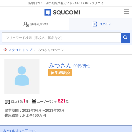
留学口コミ・海外地域情報ガイド - SQUCOMI - スクコミ
無料会員登録
ログイン
スクコミ トップ
みつさんのページ
みつさん
20代/男性
留学経験済
1
821
口コミ数
件
ユーザーランク
位
留学期間：2022年04月〜2023年03月
費用総額：およそ150万円
みつさんの口コミ