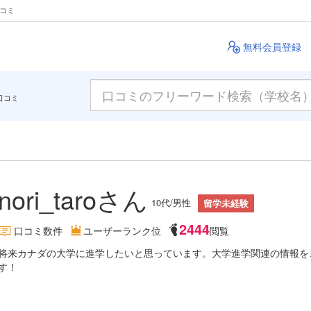
クコミ
無料会員登録
口コミ
nori_taroさん
10代/男性
留学未経験
2444
口コミ数
件
ユーザーランク
位
閲覧
将来カナダの大学に進学したいと思っています。大学進学関連の情報を
す！