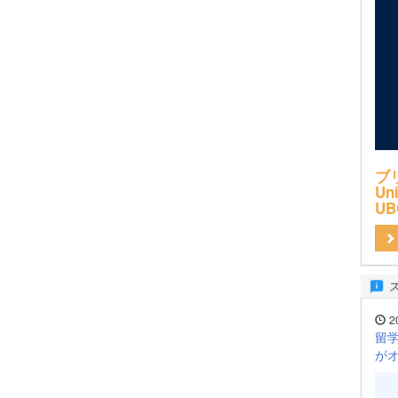
ブ
Uni
UB
2
留学
が