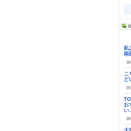
私
南
回
こ
ど
回
T
お
い..
回
大