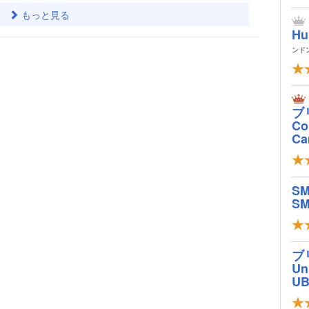
もっと見る
Hu
ンド
ブ
Col
Ca
S
SM
ブ
Un
U