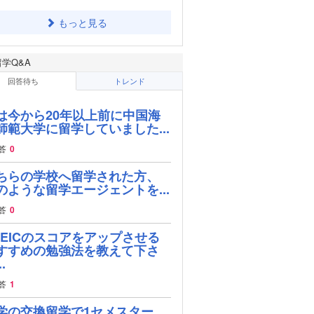
もっと見る
留学Q&A
回答待ち
トレンド
は今から20年以上前に中国海
師範大学に留学していました...
答
0
ちらの学校へ留学された方、
のような留学エージェントを...
答
0
OEICのスコアをアップさせる
すすめの勉強法を教えて下さ
.
答
1
学の交換留学で1セメスター