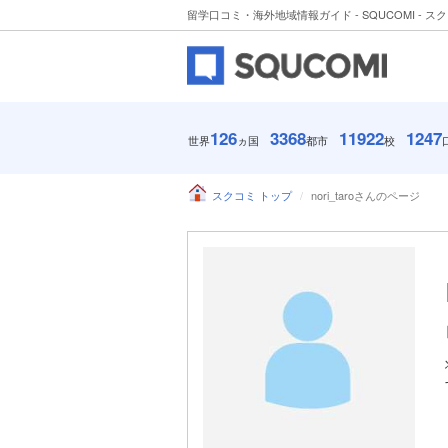
留学口コミ・海外地域情報ガイド - SQUCOMI - ス
126
3368
11922
1247
世界
ヵ国
都市
校
スクコミ トップ
nori_taroさんのページ