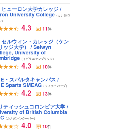
ヒューロン大学カレッジ /
ron University College
（カナダ/ロ
ン）
4.3
11
件
セルウィン・カレッジ（ケン
リッジ大学） / Selwyn
lege, University of
mbridge
（イギリス/ケンブリッジ）
4.3
10
件
ME・スパルタキャンパス /
E Sparta SMEAG
（フィリピン/セブ）
4.2
13
件
リティッシュコロンビア大学 /
iversity of British Columbia
BC
（カナダ/バンクーバー）
4.0
10
件