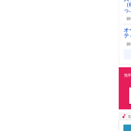
（
っ..
回
オ
テ
回
無