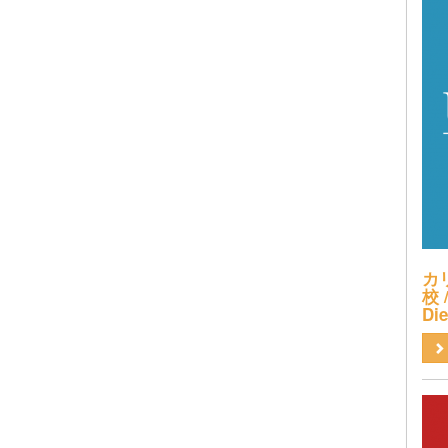
カ
校 /
Di