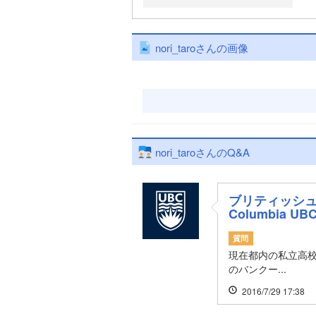
nori_taroさんの画像
nori_taroさんのQ&A
ブリティッシュコロン
Columbia UB
質問
現在都内の私立高
のバンクー...
2016/7/29 17:38