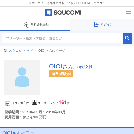
留学口コミ・海外地域情報ガイド - SQUCOMI - スクコミ
無料会員登録
ログイン
スクコミ トップ
OIOIさんのページ
OIOIさん
30代/女性
留学経験済
1
161
口コミ数
件
ユーザーランク
位
留学期間：2010年09月〜2013年03月
費用総額：およそ300万円
OIOIさんの口コミ