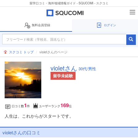
留学口コミ・海外地域情報ガイド - SQUCOMI - スクコミ
無料会員登録
ログイン
スクコミ トップ
violetさんのページ
violetさん
30代/男性
留学未経験
1
169
口コミ数
件
ユーザーランク
位
人生は、これからがスタートです。
violetさんの口コミ