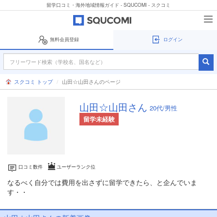
留学口コミ・海外地域情報ガイド - SQUCOMI - スクコミ
無料会員登録
ログイン
スクコミ トップ
山田☆山田さんのページ
山田☆山田さん
20代/男性
留学未経験
口コミ数
件
ユーザーランク
位
なるべく自分では費用を出さずに留学できたら、と企んでいま
す・・