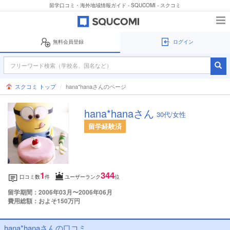
留学口コミ・海外地域情報ガイド - SQUCOMI - スクコミ
無料会員登録
ログイン
スクコミ トップ
hana*hanaさんのページ
hana*hanaさん
30代/女性
留学経験済
1
344
口コミ数
件
ユーザーランク
位
留学期間：2006年03月〜2006年06月
費用総額：およそ150万円
hana*hanaさんの口コミ