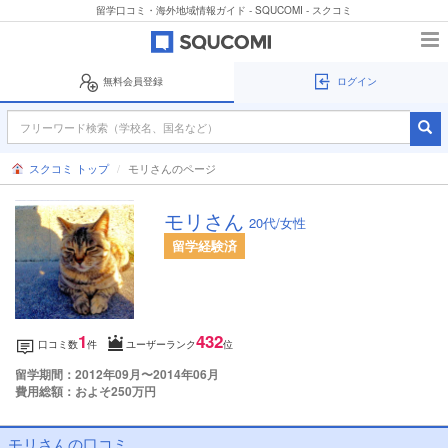
留学口コミ・海外地域情報ガイド - SQUCOMI - スクコミ
無料会員登録
ログイン
スクコミ トップ
モリさんのページ
モリさん
20代/女性
留学経験済
1
432
口コミ数
件
ユーザーランク
位
留学期間：2012年09月〜2014年06月
費用総額：およそ250万円
モリさんの口コミ