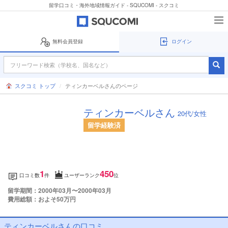
留学口コミ・海外地域情報ガイド - SQUCOMI - スクコミ
無料会員登録
ログイン
スクコミ トップ
ティンカーベルさんのページ
ティンカーベルさん
20代/女性
留学経験済
1
450
口コミ数
件
ユーザーランク
位
留学期間：2000年03月〜2000年03月
費用総額：およそ50万円
ティンカーベルさんの口コミ