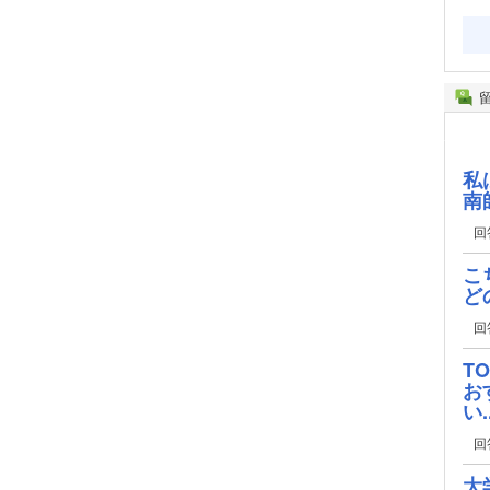
私
南
回
こ
ど
回
T
お
い..
回
大