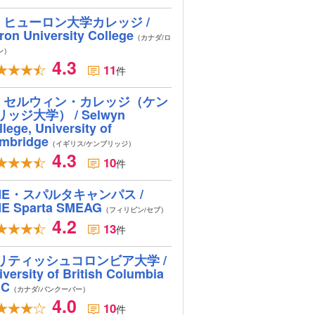
ヒューロン大学カレッジ /
ron University College
（カナダ/ロ
ン）
4.3
11
件
セルウィン・カレッジ（ケン
リッジ大学） / Selwyn
lege, University of
mbridge
（イギリス/ケンブリッジ）
4.3
10
件
ME・スパルタキャンパス /
E Sparta SMEAG
（フィリピン/セブ）
4.2
13
件
リティッシュコロンビア大学 /
iversity of British Columbia
BC
（カナダ/バンクーバー）
4.0
10
件