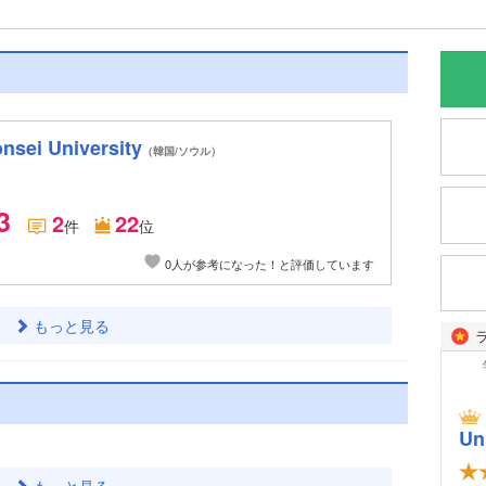
ei University
（韓国/ソウル）
3
2
22
件
位
0人が参考になった！と評価しています
もっと見る
Un
もっと見る