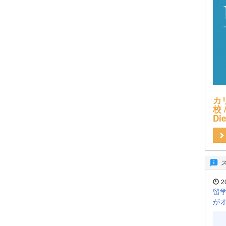
カ
校 /
Di
2
留学
が