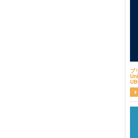
ブ
Uni
UB