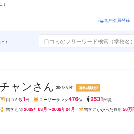
クコミ
無料会員登録
口コミ
チャンさん
20代/女性
留学経験済
1
476
2531
口コミ数
件
ユーザーランク
位
閲覧
2009年03月〜2009年04月
50万
留学期間
留学にかかった費用