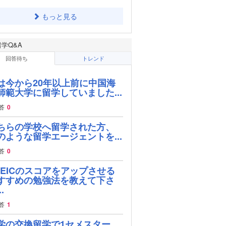
もっと見る
留学Q&A
回答待ち
トレンド
は今から20年以上前に中国海
師範大学に留学していました...
答
0
ちらの学校へ留学された方、
のような留学エージェントを...
答
0
OEICのスコアをアップさせる
すすめの勉強法を教えて下さ
.
答
1
学の交換留学で1セメスター