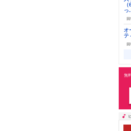
（
っ..
回
オ
テ
回
無