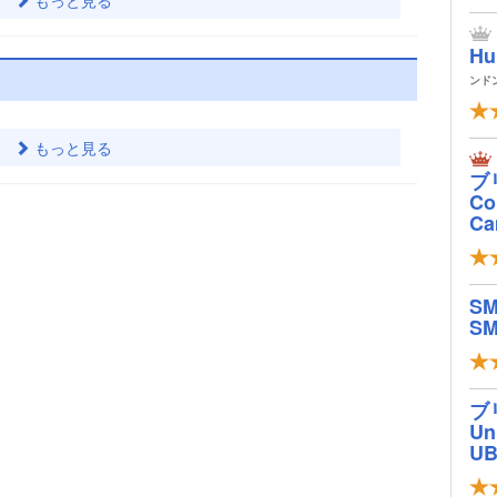
Hu
ンド
もっと見る
ブ
Col
Ca
S
SM
ブ
Un
U