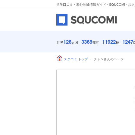
留学口コミ・海外地域情報ガイド - SQUCOMI - ス
126
3368
11922
1247
世界
ヵ国
都市
校
スクコミ トップ
チャンさんのページ