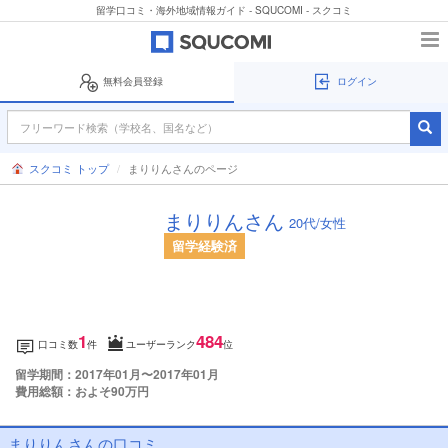
留学口コミ・海外地域情報ガイド - SQUCOMI - スクコミ
無料会員登録
ログイン
スクコミ トップ
まりりんさんのページ
まりりんさん
20代/女性
留学経験済
1
484
口コミ数
件
ユーザーランク
位
留学期間：2017年01月〜2017年01月
費用総額：およそ90万円
まりりんさんの口コミ