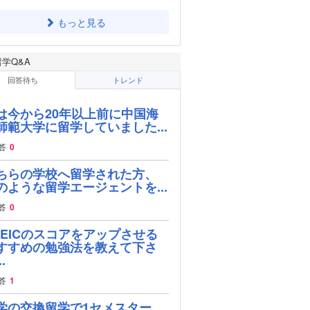
もっと見る
留学Q&A
回答待ち
トレンド
は今から20年以上前に中国海
師範大学に留学していました...
答
0
ちらの学校へ留学された方、
のような留学エージェントを...
答
0
OEICのスコアをアップさせる
すすめの勉強法を教えて下さ
.
答
1
学の交換留学で1セメスター