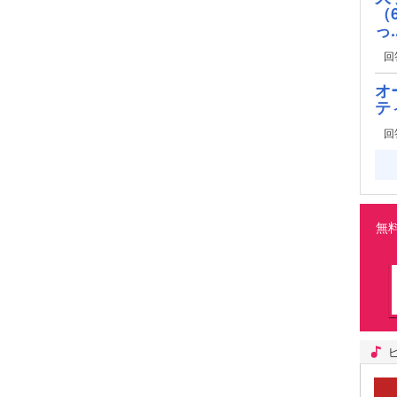
（
っ..
回
オ
テ
回
無