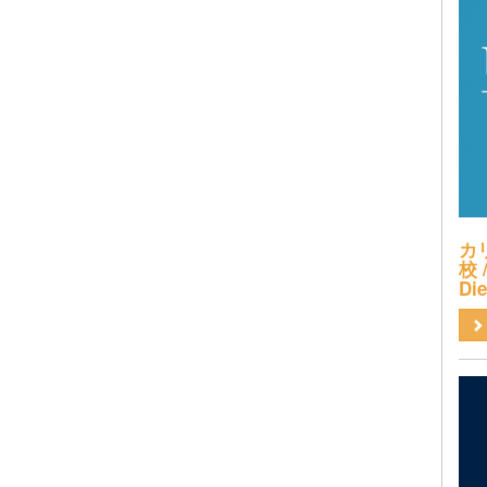
カ
校 /
Di