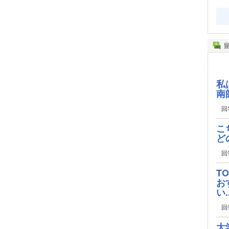
私
南
回
こ
ど
回
T
お
い..
回
大