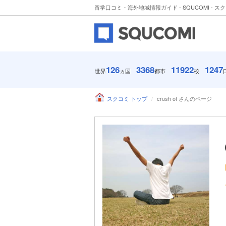
留学口コミ・海外地域情報ガイド - SQUCOMI - ス
126
3368
11922
1247
世界
ヵ国
都市
校
スクコミ トップ
crush of さんのページ