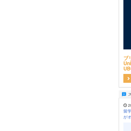
ブ
Uni
UB
2
留学
が