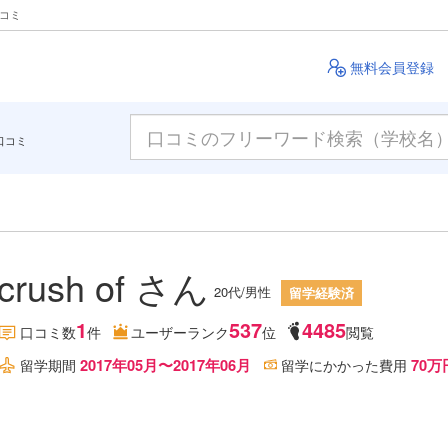
クコミ
無料会員登録
口コミ
crush of さん
20代/男性
留学経験済
1
537
4485
口コミ数
件
ユーザーランク
位
閲覧
2017年05月〜2017年06月
70万
留学期間
留学にかかった費用