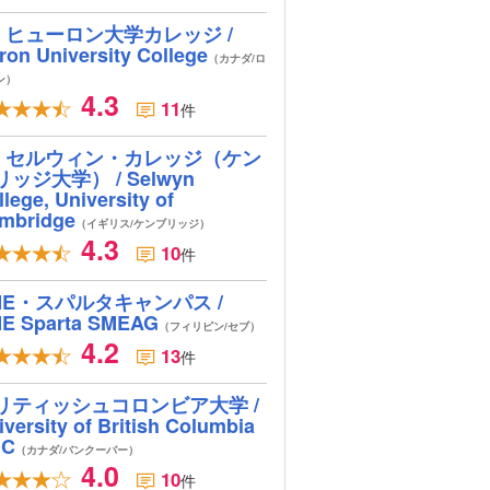
ヒューロン大学カレッジ /
ron University College
（カナダ/ロ
ン）
4.3
11
件
セルウィン・カレッジ（ケン
リッジ大学） / Selwyn
lege, University of
mbridge
（イギリス/ケンブリッジ）
4.3
10
件
ME・スパルタキャンパス /
E Sparta SMEAG
（フィリピン/セブ）
4.2
13
件
リティッシュコロンビア大学 /
iversity of British Columbia
BC
（カナダ/バンクーバー）
4.0
10
件