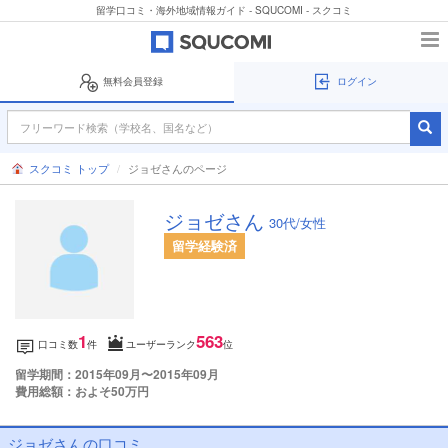
留学口コミ・海外地域情報ガイド - SQUCOMI - スクコミ
無料会員登録
ログイン
スクコミ トップ
ジョゼさんのページ
ジョゼさん
30代/女性
留学経験済
1
563
口コミ数
件
ユーザーランク
位
留学期間：2015年09月〜2015年09月
費用総額：およそ50万円
ジョゼさんの口コミ