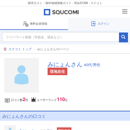
留学口コミ・海外地域情報ガイド - SQUCOMI - スクコミ
無料会員登録
ログイン
スクコミ トップ
みにょんさんのページ
みにょんさん
40代/男性
現地在住
2
110
口コミ数
件
ユーザーランク
位
みにょんさんの口コミ