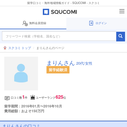
留学口コミ・海外地域情報ガイド - SQUCOMI - スクコミ
無料会員登録
ログイン
スクコミ トップ
まりんさんのページ
まりんさん
20代/女性
留学経験済
1
625
口コミ数
件
ユーザーランク
位
留学期間：2016年01月〜2016年10月
費用総額：およそ150万円
まりんさんの口コミ