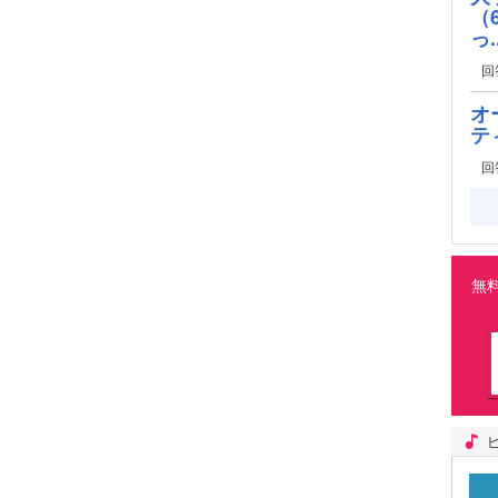
（
っ..
回
オ
テ
回
無