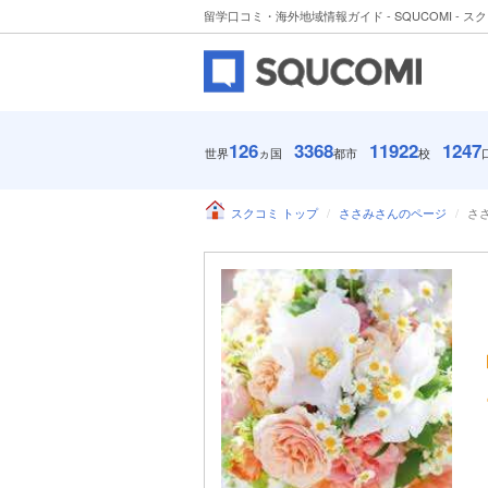
留学口コミ・海外地域情報ガイド - SQUCOMI - ス
126
3368
11922
1247
世界
ヵ国
都市
校
スクコミ トップ
ささみさんのページ
さ