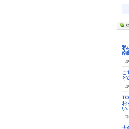
私
南
回
こ
ど
回
T
お
い..
回
大