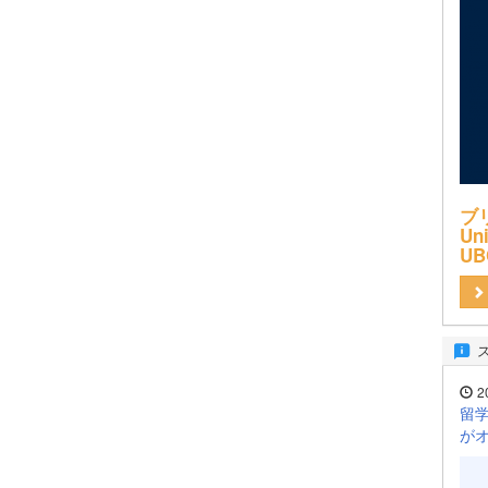
ブ
Uni
UB
2
留学
が