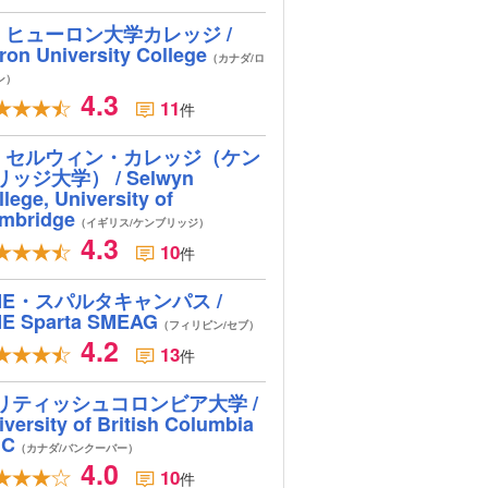
ヒューロン大学カレッジ /
ron University College
（カナダ/ロ
ン）
4.3
11
件
セルウィン・カレッジ（ケン
リッジ大学） / Selwyn
lege, University of
mbridge
（イギリス/ケンブリッジ）
4.3
10
件
ME・スパルタキャンパス /
E Sparta SMEAG
（フィリピン/セブ）
4.2
13
件
リティッシュコロンビア大学 /
iversity of British Columbia
BC
（カナダ/バンクーバー）
4.0
10
件