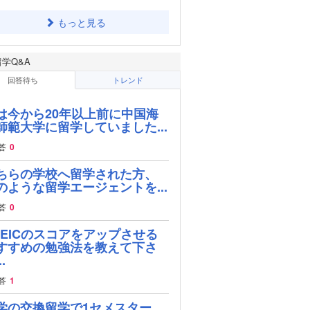
もっと見る
留学Q&A
回答待ち
トレンド
は今から20年以上前に中国海
師範大学に留学していました...
答
0
ちらの学校へ留学された方、
のような留学エージェントを...
答
0
OEICのスコアをアップさせる
すすめの勉強法を教えて下さ
.
答
1
学の交換留学で1セメスター