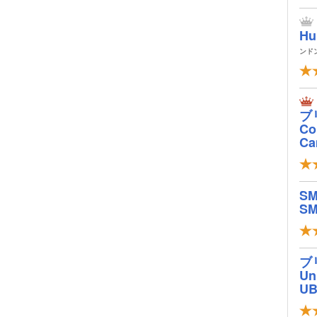
Hu
ンド
ブ
Col
Ca
S
SM
ブ
Un
U