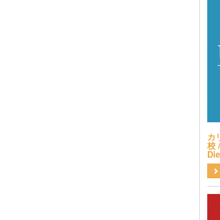
カ
校 /
Di