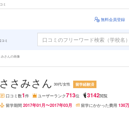
クコミ
無料会員登録
口コミ
さみさんの画像
ささみさん
30代/女性
留学経験済
1
713
3142
口コミ数
件
ユーザーランク
位
閲覧
2017年01月〜2017年03月
130
留学期間
留学にかかった費用