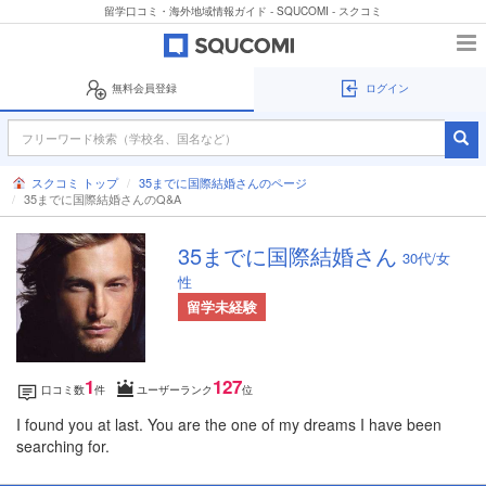
留学口コミ・海外地域情報ガイド - SQUCOMI - スクコミ
無料会員登録
ログイン
スクコミ トップ
35までに国際結婚さんのページ
35までに国際結婚さんのQ&A
35までに国際結婚さん
30代/女
性
留学未経験
1
127
口コミ数
件
ユーザーランク
位
I found you at last. You are the one of my dreams I have been
searching for.