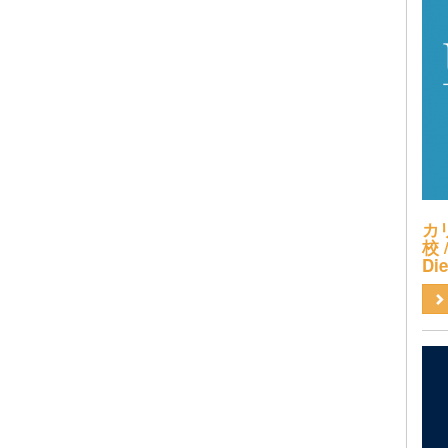
カ
校 /
Di