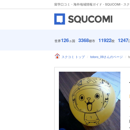
留学口コミ・海外地域情報ガイド - SQUCOMI - ス
126
3368
11922
1247
世界
ヵ国
都市
校
スクコミ トップ
totoro_09さんのページ