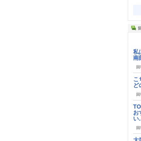
私
南
回
こ
ど
回
T
お
い..
回
大