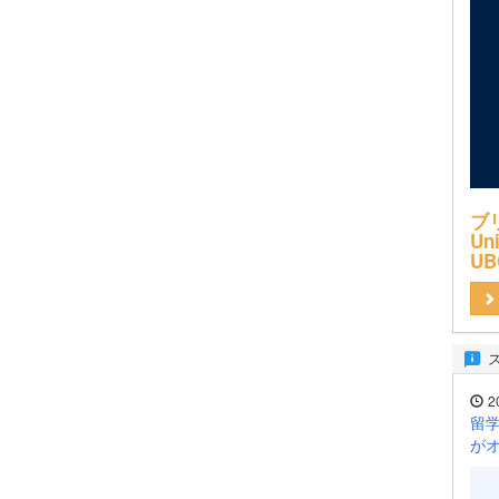
ブ
Uni
UB
2
留学
が