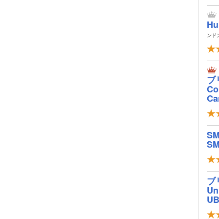
Hu
ンド
ブ
Col
Ca
S
SM
ブ
Un
U