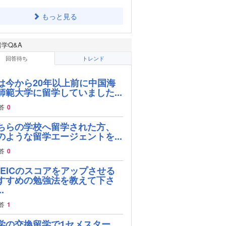
もっと見る
留学Q&A
回答待ち
トレンド
は今から20年以上前に中国海
師範大学に留学していました...
答
0
ちらの学校へ留学された方、
のような留学エージェントを...
答
0
OEICのスコアをアップさせる
すすめの勉強法を教えて下さ
.
答
1
学の交換留学で1セメスター