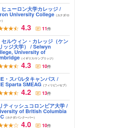
ヒューロン大学カレッジ /
ron University College
（カナダ/ロ
ン）
4.3
11
件
セルウィン・カレッジ（ケン
リッジ大学） / Selwyn
lege, University of
mbridge
（イギリス/ケンブリッジ）
4.3
10
件
ME・スパルタキャンパス /
E Sparta SMEAG
（フィリピン/セブ）
4.2
13
件
リティッシュコロンビア大学 /
iversity of British Columbia
BC
（カナダ/バンクーバー）
4.0
10
件