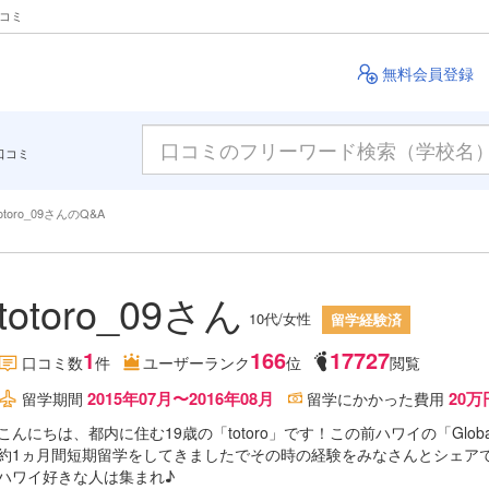
クコミ
無料会員登録
口コミ
totoro_09さんのQ&A
totoro_09さん
10代/女性
留学経験済
1
166
17727
口コミ数
件
ユーザーランク
位
閲覧
2015年07月〜2016年08月
20万
留学期間
留学にかかった費用
こんにちは、都内に住む19歳の「totoro」です！この前ハワイの「Global Village
約1ヵ月間短期留学をしてきましたでその時の経験をみなさんとシェア
ハワイ好きな人は集まれ♪