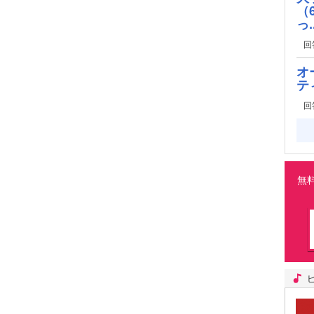
（
っ..
回
オ
テ
回
無