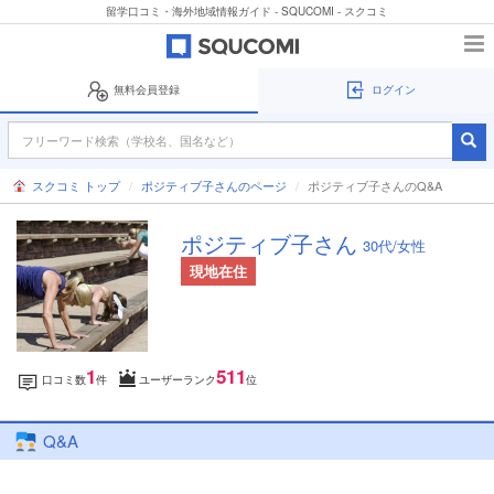
留学口コミ・海外地域情報ガイド - SQUCOMI - スクコミ
無料会員登録
ログイン
スクコミ トップ
ポジティブ子さんのページ
ポジティブ子さんのQ&A
ポジティブ子さん
30代/女性
現地在住
1
511
口コミ数
件
ユーザーランク
位
Q&A