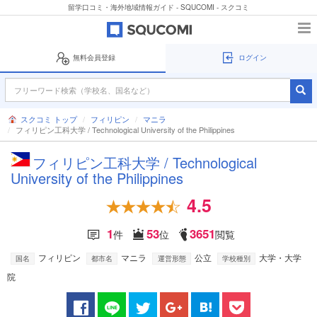
留学口コミ・海外地域情報ガイド - SQUCOMI - スクコミ
無料会員登録
ログイン
スクコミ トップ
フィリピン
マニラ
フィリピン工科大学 / Technological University of the Philippines
フィリピン工科大学 / Technological
University of the Philippines
4.5
1
53
3651
件
位
閲覧
フィリピン
マニラ
公立
大学・大学
国名
都市名
運営形態
学校種別
院