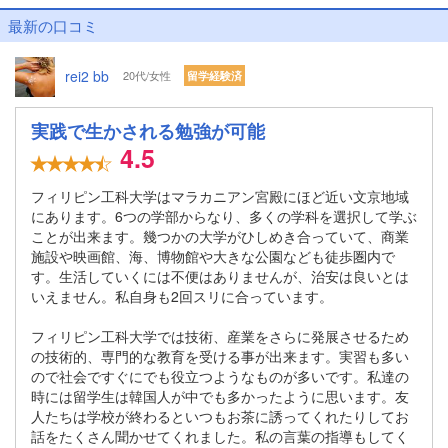
最新の口コミ
rei2 bb
20代/女性
留学経験済
実践で生かされる勉強が可能
4.5
フィリピン工科大学はマラカニアン宮殿にほど近い文京地域
にあります。6つの学部からなり、多くの学科を選択して学ぶ
ことが出来ます。幾つかの大学がひしめき合っていて、商業
施設や映画館、海、博物館や大きな公園なども徒歩圏内で
す。生活していくには不便はありませんが、治安は良いとは
いえません。私自身も2回スリに合っています。
フィリピン工科大学では技術、産業をさらに発展させるため
の技術的、専門的な教育を受ける事が出来ます。実習も多い
ので社会ですぐにでも役立つようなものが多いです。私達の
時には留学生は韓国人が中でも多かったように思います。友
人たちは学校が終わるといつもお茶に誘ってくれたりしてお
話をたくさん聞かせてくれました。私の言葉の指導もしてく