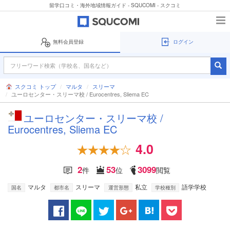
留学口コミ・海外地域情報ガイド - SQUCOMI - スクコミ
無料会員登録
ログイン
スクコミ トップ
マルタ
スリーマ
ユーロセンター・スリーマ校 / Eurocentres, Sliema EC
ユーロセンター・スリーマ校 /
Eurocentres, Sliema EC
4.0
2
53
3099
件
位
閲覧
マルタ
スリーマ
私立
語学学校
国名
都市名
運営形態
学校種別