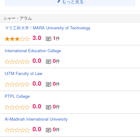
もっと見る
シャー・アラム
マラ工科大学 / MARA University of Technology
3.0
1
件
International Education College
0.0
0
件
UiTM Faculty of Law
0.0
0
件
PTPL College
0.0
0
件
Al-Madinah International University
0.0
0
件