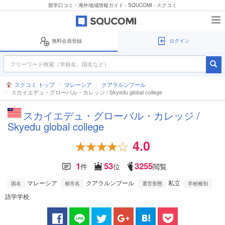
留学口コミ・海外地域情報ガイド - SQUCOMI - スクコミ
無料会員登録
ログイン
スクコミ トップ
マレーシア
クアラルンプール
スカイエデュ・グローバル・カレッジ / Skyedu global college
スカイエデュ・グローバル・カレッジ /
Skyedu global college
4.0
1
53
3255
件
位
閲覧
マレーシア
クアラルンプール
私立
国名
都市名
運営形態
学校種別
語学学校